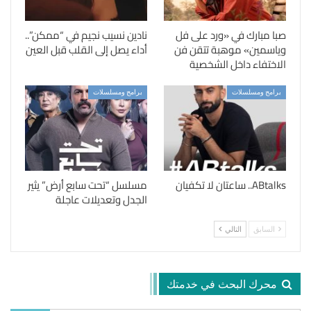
صبا مبارك في «ورد على فل
نادين نسيب نجيم في “ممكن”..
وياسمين» موهبة تتقن فن
أداء يصل إلى القلب قبل العين
الاختفاء داخل الشخصية
برامج ومسلسلات
برامج ومسلسلات
ABtalks.. ساعتان لا تكفيان
مسلسل “تحت سابع أرض” يثير
الجدل وتعديلات عاجلة
السابق
التالي
محرك البحث في خدمتك