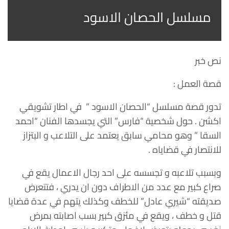
مسلسل الحصان الاسود
نص خبر
قصة العمل :
تدور قصة مسلسل “الحصان الاسود ” في اطار تشويقي
اكشن . حول شخصية “فارس” التي يجسدها الفنان “احمد
السقا ” وهو محامي سابق يعتمد على التلاعب و البتزاز
للانتصار في قضاياه .
وبسبب تلاعبه و تجسسه على احد رجال الاعمال يقع في
صراع كبير مع عدد من الاطراف دون ان يدري ، فتتعرض
صديقته “شيري عادل” للخطف وكذلك يتهم في عدة قضايا
قتل و خطف ، ويقع في مئزق كبير بسب اصابته بمرض