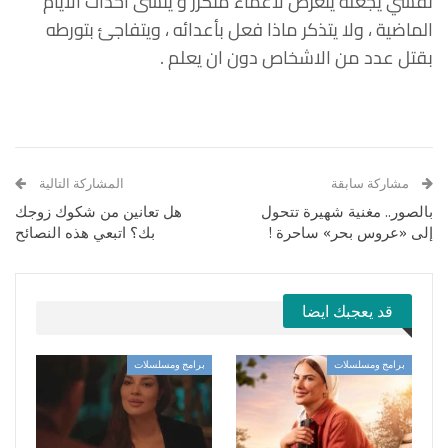
نفسي يجعله يتعرض لاغماء متكرر و ينسى احداث الايام
الماضية ، ولا يتذكر ماذا فعل بأعدائه ، ويتفاجئ بتورطه
بقتل عدد من الاشخاص دون ان يعلم .
مشاركة سابقة
المشاركة التالية
بالصور.. مغنية شهيرة تتحول
هل تعانين من شكوك زوجك
إلى «عروس بحر» ساحرة !
بك؟ اتبعي هذه النصائح
قد يعجبك ايضا
برامج ومسلسلات
برامج ومسلسلات