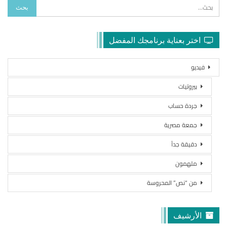
اختر بعناية برنامجك المفضل
فيديو
بيروتيات
جردة حساب
جمعة مصرية
دقيقة جداً
ملهمون
من “نص” المحروسة
الأرشيف