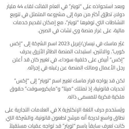
وبعد استحواذه على “تويتر” في العام الفائت لقاء 44 مليار
دولار، تطرّق أكثر من مرة إلى مشروعه المتمثل في تنويع
النشاطات التي توفرها “تويتر”، مع إمكان تقديم خدمات
مالية، على غرار منصة وي تشات في الصين.
غيّر ماسك في نيسان/إبريل 2023 اسم الشركة إلى “إكس
كورب”. والاثنين، استبدلت المنصة الطائر الأزرق بحرف
“إكس” أبيض على خلفية سوداء، في تغيير كان قد أعلن
رجل الأعمال ومالك المنصة عن رغبته في إجرائه.
لكن قد يواجه قرار ماسك تغيير اسم “تويتر” إلى “إكس”
تحديات قانونية، إذ تمتلك “ميتا” و”مايكروسوفت” حقوق
ملكية فكرية للمسمى ذاته.
ويُستخدم حرف اللغة الإنكليزية X في العلامات التجارية على
نطاق واسع لدرجة أنه مرشح لطعون قانونية، والشركة التي
كانت تعرف سابقاً باسم “تويتر” قد تواجه عقبات مستقبلاً