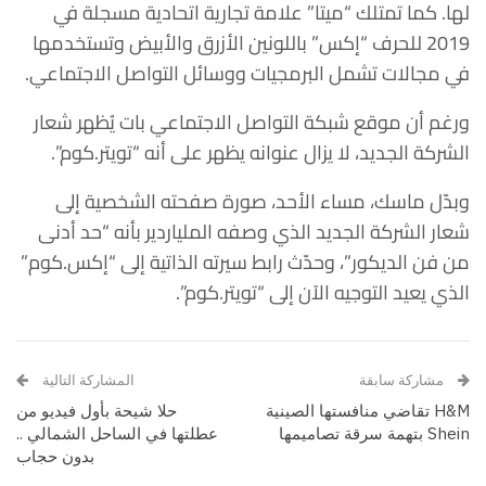
لها. كما تمتلك “ميتا” علامة تجارية اتحادية مسجلة في
2019 للحرف “إكس” باللونين الأزرق والأبيض وتستخدمها
في مجالات تشمل البرمجيات ووسائل التواصل الاجتماعي.
ورغم أن موقع شبكة التواصل الاجتماعي بات يُظهر شعار
الشركة الجديد، لا يزال عنوانه يظهر على أنه “تويتر.كوم”.
وبدّل ماسك، مساء الأحد، صورة صفحته الشخصية إلى
شعار الشركة الجديد الذي وصفه الملياردير بأنه “حد أدنى
من فن الديكور”، وحدّث رابط سيرته الذاتية إلى “إكس.كوم”
الذي يعيد التوجيه الآن إلى “تويتر.كوم”.
مشاركة سابقة
المشاركة التالية
H&M تقاضي منافستها الصينية
حلا شيحة بأول فيديو من
Shein بتهمة سرقة تصاميمها
عطلتها في الساحل الشمالي ..
بدون حجاب