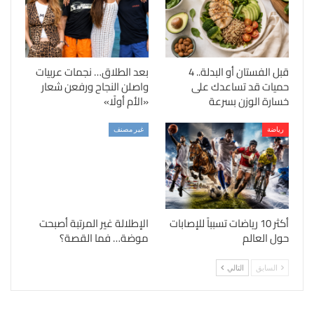
قبل الفستان أو البدلة.. 4
بعد الطلاق… نجمات عربيات
حميات قد تساعدك على
واصلن النجاح ورفعن شعار
خسارة الوزن بسرعة
«الأم أولًا»
رياضة
غير مصنف
أكثر 10 رياضات تسبباً للإصابات
الإطلالة غير المرتبة أصبحت
حول العالم
موضة… فما القصة؟
السابق
التالي