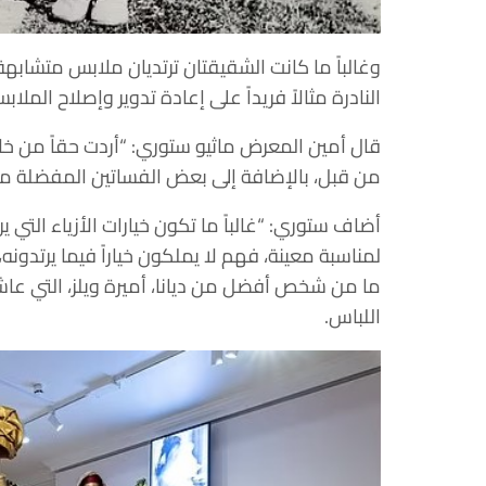
وغالباً ما كانت الشقيقتان ترتديان ملابس متشاب
النادرة مثالاً فريداً على إعادة تدوير وإصلاح الملاب
قال أمين المعرض ماثيو ستوري: “أردت حقاً من خ
من قبل، بالإضافة إلى بعض الفساتين المفضلة مثل ف
أضاف ستوري: “غالباً ما تكون خيارات الأزياء التي يرت
لمناسبة معينة، فهم لا يملكون خياراً فيما يرتدونه،
ما من شخص أفضل من ديانا، أميرة ويلز، التي عا
اللباس.