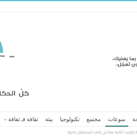
ة
منوعات
مجتمع
تكنولوجيا
بيئة
ثقافة فـ ثقافة
 إليزابيت الثانية معاً في قصر كنسينغتون (صور)