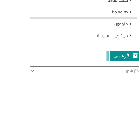
جمعة مصرية
دقيقة جداً
ملهمون
من “نص” المحروسة
الأرشيف
أرشيف