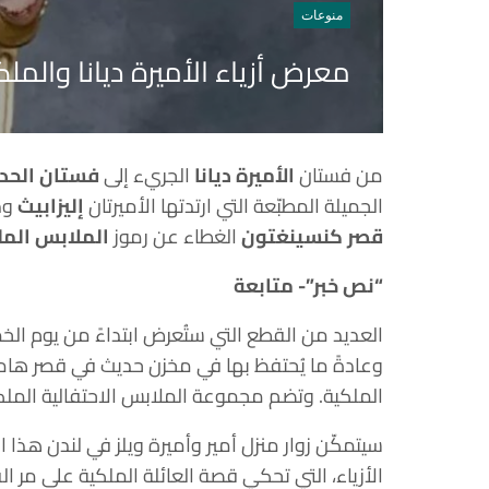
منوعات
معرض أزياء الأميرة ديانا والملك
من فستان
الأميرة ديانا
الجريء إلى
فستان الحدا
الجميلة المطبّعة التي ارتدتها الأميرتان
إليزابيث
و
م
قصر كنسينغتون
الغطاء عن رموز
الملابس المل
“نص خبر”- متابعة
وعادةً ما يُحتفظ بها في مخزن حديث في قصر هام
الملكية. وتضم مجموعة الملابس الاحتفالية الملكية أكثر من 10,000 قطعة أزياء تار
سيتمكّن زوار منزل أمير وأميرة ويلز في لندن هذ
الأزياء، التي تحكي قصة العائلة الملكية على مر ال