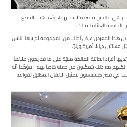
هة، وهي ملابس مميزة خاصة بهما، وتُعد هذه القطع
س الخاصة بالعائلة المالكة.
لال هذا المعرض عرض أجزاء من المجموعة لم يرها الناس
ساتين ديانا، أميرة ويلز”.
ديها أفراد العائلة المالكة مبنيّة على ما قد يكون ملائماً
 لكنهم مع ذلك يتمكّنون من جعله خاصاً بهم”، مؤكّداً أنّه
شت في قصر كنسينغتون لتمثيل الإتقان المطلق لقواعد