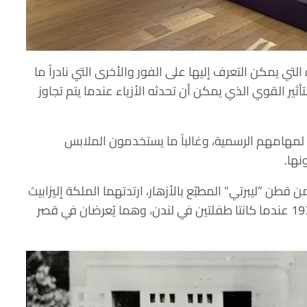
تي يمكن التعرف إليها على الفور والأخرى التي نادراً ما
ثير القوي الذي يمكن أن تحدثه الأزياء عندما يتم تجاوز
س لمهامهم الرسمية، وغالباً ما يستخدمون الملابس
نها.
قطن ”ليبرتي“ المطبّع بالأزهار، ارتدتهما الملكة إليزابيث
الثانية وشقيقتها الصغرى الأميرة مارغريت عام 1936 عندما كانتا طفلتين في لندن، وهما يُعرضان في قصر