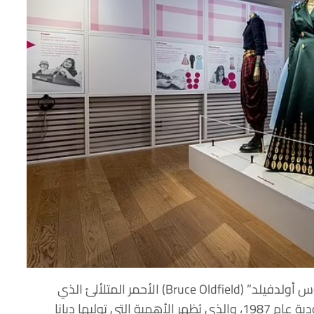
تشمل المجموعة الخاصة بالليدي ديانا فستان “بروس أولدفيلد” (Bruce Oldfield) الأحمر المتلألئ الذي
ارتدته ديانا في زيارة رسمية للمملكة العربية السعودية عام 1987، والذي يُظهر الأهمية التي توليها ديانا