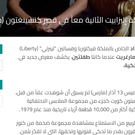
ة إليزابيت الثانية معاً في قصر كنسينغتون (
د
الخاص بالملكة فيكتوريا وفساتين ”ليبرتي“ (Liberty)
ارغريت
عندما كانتا
طفلتين
، يكشف معرض جديد في
كية.
العديد من القطع التي ستُعرض ابتداءً من يوم الخميس 13 آذار (مارس) لم يسبق أن شوهدت علناً من قبل،
بتون كورت كجزء من مجموعة الملابس الاحتفالية
يخية منذ عام 1979.
ا الربيع من الاستمتاع بمشاهدة مجموعة ضخمة من كنوز
قرون بقدر ما تحكي فنونها وتحفها، التي لا تقدّر بثمن.