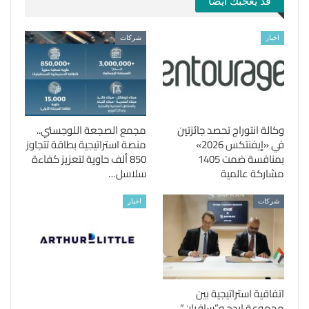
قد يعجبك ايضا
اخبار
شركات
وكالة انتوراج تحصد جائزتين
مجمع الصجعة اللوجستي..
في «إيفنتكس 2026»
منصة استراتيجية بطاقة تتجاوز
بمنافسة ضمت 1405
850 ألف حاوية لتعزيز كفاءة
مشاركة عالمية
سلاسل…
شركات
اخبار
اتفاقية استراتيجية بين
مجموعة ايدج و”سافران”