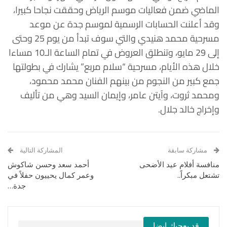
الماضي ضمن فعاليات موسم الرياض وحققت نجاحا كبيرا،
وقد أعلنت الحسابات الرسمية لموسم جدة عن موعد
مسرحية محمد هنيدي والتي سوف تبدأ من يوم 25 وحتى
إلى 29 مايو، وتنطلق العروض في تمام الساعة الـ10 مساءا
خلال هذه الأيام، مسرحية “سلام مربع” يشارك في بطولتها
جمع كبير من النجوم من بينهم الفنان محمد محمود،
ومحمد ثروت، وآيتن عامر، وإيمان السيد وهي من تأليف
وإخراج خالد جلال.
مشاركة سابقة
المشاركة التالية
منافسة أفلام عيد الأضحى
أحمد سعد وحسن شاكوش
تشتعل مبكراً..
وعمر كمال يحييون حفلاً في
جدة…
قد يعجبك ايضا