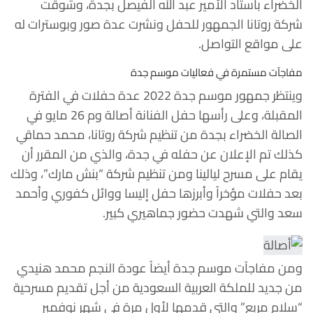
الخضراء باستاد الأمير عبد الله الفيصل بجدة، وشوقت
شركة روتانا الجمهور للحفل ونشرت عدة صور وبوسترات له
على مواقع التواصل.
مفاجآت مستمرة في فعاليات موسم جدة
وينتظر جمهور موسم جدة 2022 عدة حفلات في الفترة
المقبلة، وعلى رأسها حفل الفنانة أصالة وم 26 مايو في
الصالة الخضراء بجدة من تنظيم شركة روتانا، محمد حماقي
كذلك تم الإعلان عن حفله في جدة، والذي من المقرر أن
يقام على مسرح ليالينا ومن تنظيم شركة “بنش مارك”، وذلك
بعد حفلات مؤخراً وأبرزها حفل إليسا ووائل كفوري وأحمد
سعد والتي شهدت حضور جماهيري كبير.
ومن مفاجآت موسم جدة أيضاً عودة النجم محمد هنيدي
من جديد للملكة العربية السعودية من أجل تقديم مسرحية
“سلام مربع” والتي قدمها لأول مرة في شهر نوفمبر