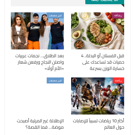
رشاقة
غير مصنف
قبل الفستان أو البدلة.. 4
بعد الطلاق… نجمات عربيات
حميات قد تساعدك على
واصلن النجاح ورفعن شعار
خسارة الوزن بسرعة
«الأم أولًا»
رياضة
غير مصنف
أكثر 10 رياضات تسبباً للإصابات
الإطلالة غير المرتبة أصبحت
حول العالم
موضة… فما القصة؟