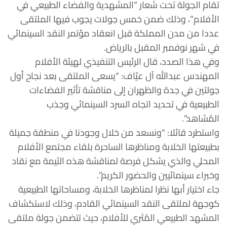
تقام الجولة تحت شعار “المشهدية والفضاء الطبيعي في
الأفلام”، وذلك ضمن خمس جولات يجوب فيها الملتقى
عددا من مدن المملكة قبل انعقاد مؤتمر النقد السينمائي
في شهر نوفمبر المقبل بالرياض.
وفي هذا الصدد، قال الرئيس التنفيذي لهيئة الأفلام
المهندس عبدالله آل عيّاف: “يسعى الملتقى بعد نجاح أول
جولتين في جدة والظهران إلى مناقشة تأثير الفضاءات
الطبيعية في تحديد اتجاه السرد السينمائي وجذب
المُشاهد”.
واستطرد قائلا: “ونسعد من خلال وجودنا في منطقة جميلة
بطبيعتها الخلابة ومناظرها الساحرة بلقاء مجتمع الأفلام
المحلي والذي يشكل فرصة لمناقشة هذه الثيمة مع نقاد
وخبراء سينمائيين والحضور الكريم”.
جاء اختيار أبها نظرا لمناظرها الخلابة، ومساحاتها الطبيعية
كوجهة لملتقى النقد السينمائي القادم، وذلك لاستكشاف
المشهد الطبيعي المُثري للأفلام، حيث تتضمن جولة ملتقى