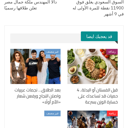
السوق السعودي يغلق فوق
دالا المهندس ملكة جمال مصر
11900 نقطة للمرة الأولى له
تعلن طلاقها رسميًا
في 9 أشهر
قد يعجبك ايضا
رشاقة
غير مصنف
قبل الفستان أو البدلة.. 4
بعد الطلاق… نجمات عربيات
حميات قد تساعدك على
واصلن النجاح ورفعن شعار
خسارة الوزن بسرعة
«الأم أولًا»
رياضة
غير مصنف