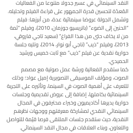
النقد السينمائي في عسير جدولا متنوعا من الفعاليات
المُعدّة لتحسين قدرة الجمهور على قراءة الفيلم وتحليله.
وتشمل الجولة عروضا سينمائية عدة، من أبرزها: فيلم
“الحنين إلى الضوء” (باتريسيو جوزمان، 2010)، وفيلم “ثمة
من لا يخاف حتى من هذا الفراغ” (سعيد تاجي فاروقي،
2013)، وفيلم “ذيب” (ناجي أبو نوار، 2014)، وتليه جلسة
حوارية نقدية عن فيلم “ذيب” مع ثابت خميس ورشيد
الحميدي.
كما ستقدم الفعالية ورشة عمل صوتية مع مصمم
الصوت، ومؤلف الموسيقى التصويرية إميل عواد؛ وذلك
للتعرف على أهمية الصوت في السينما، وتأثيره على التجربة
السينمائية بكاملها، إضافة إلى عروض تقديمية وجلسات
حوارية يديرها أكاديميون وخبراء محترفون في المجال
السينمائي النقدي لمشاركة معرفتهم ووجهات نظرهم
النقدية، حيث ستقدم جلسات الملتقى فرصا قيّمة للتواصل
والتعاون، وبناء العلاقات في مجال النقد السينمائي.