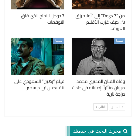
من “7 Dogs” إلى “أولاد رزق
7 دوجز.. النجاح الذي فاق
3”.. كيف غيّرت الأفلام
التوقعات
العربية…
سينما
سينما
وفاة الفنان المصري محمد
فيلم “رهين” السعودي على
مرزبان متأثراً بإصاباته في حادث
نتفليكس في ديسمبر
دراجة نارية
السابق
التالي
محرك البحث في خدمتك