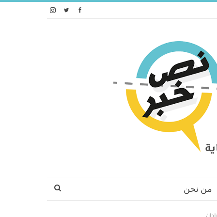
من نحن
لدان