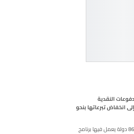
دفوعات النقدية
ى انخفاض تبرعاتها بنحو
وقال نائب المدير التنفيذي لبرنامج الغذاء العالمي كارل سكاو، إن 38 دولة على الأقل من بين 86 دولة يعمل فيها برنامج