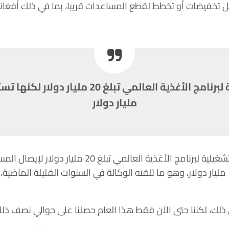
 تخفيضات أو تخطط لقطع المساعدات قريبا، بما في ذلك أفغان
مليار دولار
وأضاف سكاو أن الاحتياجات التشغيلية لبرنامج الأغذية ال
لكنها تستهدف ما بين 10 و14 مليار دولار، وهو ما تلقته الوكالة في السنوات القليلة
، لكننا حتى الآن فقط هذا العام حصلنا على حوالي نصف ذلك، حوالي 5 مليار