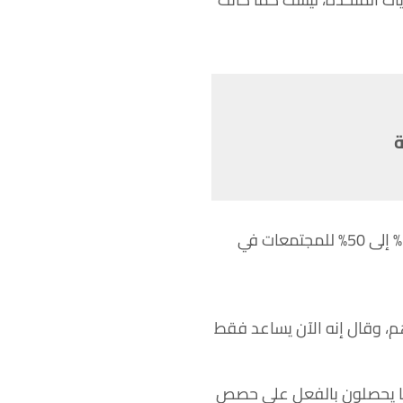
ة
وأضاف سكاو أنه في مارس، اضطر برنامج الأغذية العالمي إلى خفض الحصص الغذائية من 75% إلى 50% للمجتمعات في
شخاص الذين كان يساعدهم، وقال إنه الآن يساعد فقط
ي سوريا يحصلون بالفعل على حصص