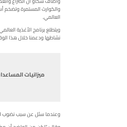
وأضاف سكاو أن الصراع وانعدام ا
والكوارث المستمرة وتضخم أسعا
العالمي.
ويتطلع برنامج الأغذية العالمي
نشاطها ودعمنا خلال هذا الوق
ميزانيات المساعدات
وعندما سئل عن سبب نضوب التم
وقال: “لكن من الواضح أن ميزا