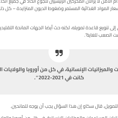
لأمن لا يزالان المحركين الرئيسيين للجوع الحاد في جميع أنحاء ا
ر المواد الغذائية المستمر وضغوط الديون المتزايدة – كل ذلك 
 إلى تنويع قاعدة تمويله، لكنه حث أيضا الجهات المانحة التقليد
ت الصعب للغاية”.
 والميزانيات الإنسانية، في كل من أوروبا والولايات 
كانت في 2021-2022″.
ويل، قال سكاو إن هذا السؤال يجب أن يوجه للمانحين.
نيات المساعدات والميزانيات الإنسانية، في كل من أوروبا والول