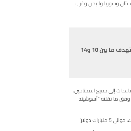
ستان وسوريا واليمن وغرب
الاحتياجات التشغيلية لبرنامج الأغذية العالمي تبلغ 20 مليار دولار لكنها تستهدف ما بين 10 و14
عالمي تبلغ 20 مليار دولار لإيصال المساعدات إلى جميع المحتاجين،
 الماضية، وفق ما نقلته “أسوشيتد
ات دولار”.