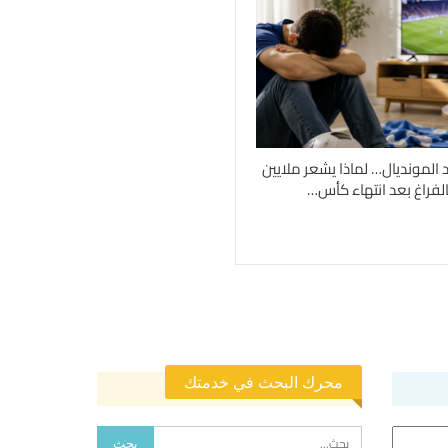
د المونديال… لماذا يشعر ملايين
لفراغ بعد انتهاء كأس…
محرك البحث في خدمتك