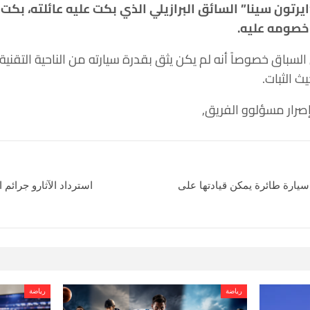
دث أسطورة الفورمولا 1 “ايرتون سينا” السائق البرازيلي الذي بكت عليه عائلته
 خصومه عليه
.
 السباق خصوصاً أنه لم يكن يثق بقدرة سيارته من الناحية التقن
ث الثبات
.
صرار مسؤلوو الفريق,
لى سيارة طائرة يمكن قيادتها على
استرداد الآثارو جرائم
رياضة
رياضة