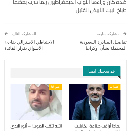
ضده كان وراءها النواب الديمقراطيين ربما سرب بعضها
طباخ البيت الأبيض القتيل .
مشاركة سابقة
المشاركة التالية
تفاصيل المبادرة السعودية
الاحتياطي الاسترالي يفاجئ
المحتملة بشأن أوكرانيا
الأسواق بقرار الفائدة
قد يعجبك ايضا
كتبوا لنا
كتبوا لنا
لماذا أراقب صناعة الكابلات
انتبه لثقب الموت! – أنور البدي