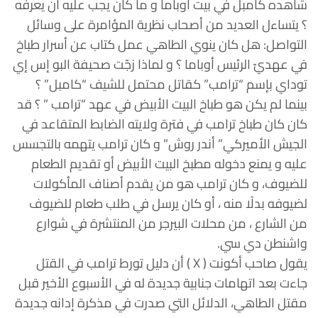
شاهده كامبل في بيت أوباما و ما كان يجب عليه أن يعرفه
؟ يتساءل العديد من أصحاب نظرية المؤامرة على وسائل
التواصل: هل كان ينوي الطاهي عمل كتاب عن أسرار طباخ
في عهديّ الرئيس أوباما ؟ و لماذا زجّت صحيفة البو إس إي
توداي بإسم “ترامب” كقاتل محتمل للشيف “كامبل” ؟
بينما لم يكن هو طباخ البيت الأبيض في عهد “ترامب ” ؟ قد
كان كان طباخ ترامب في فترة ولايته الضابط المتقاعد في
الجيش الأميركي” أندر روش” و كان ترامب يتهمه بالتجسس
عليه و يمنع دخوله مطبخ البيت الأبيض أو تقديم الطعام
للضيوف، و كان ترامب هو من يقدم أصناف المأكولات
لضيوفه بدلًا منه ، أو كان يرسل في طلب طعام للضيوف
من الشارع ، من محلات البيرجر من المنتشرة في شوارع
واشنطن دي سي.
يقول صاحب أكونت ( X ) أن دليل تورط ترامب في القتل
جاءت بعد اتهامات جنابية جديدة له في الأسبوع الأخير قبل
مقتل الطاهي، الدلائل التي صدرت في مذكرة إدانه جديدة