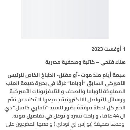
1 أوغست 2023
هناء فتحي – كاتبة وصحفية مصرية
سبعة أيام منذ موت -أو مقتل- الطباخ الخاص للرئيس
الأميركي السابق “أوباما” غرقًا في بحيرة ضيعة العنب
المملوكة لأوباما والصحف والتليفزيونات الأميركية
ووسائل التواصل الالكترونية جميعها لا تكف عن نشر
الخبر كل لحظة مرفقةً بصُور للسيد “تافاري كامبل” ذي
ال 44 عامًا ، و راحت تسرد و توغل في تفاصيل موته.
وحدها صحيفة (يو إس إي توداي ) و معها المغردون على