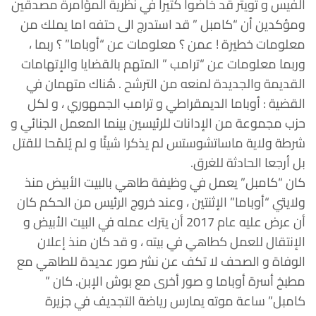
الفيس و تويتر قد خاضوا كثيرا في نظرية المؤامرة مصدقين
ومؤكدين أن “كامبل ” قد استدرج الى حتفه اما يملك من
معلومات خطيرة ! عمن ؟ معلومات عن “أوباما” ؟ ربما ،
وربما معلومات عن “ترامب ” المتهم بالقضايا والإتهامات
القديمة والجديدة لمنعه من الترشح . هُناك متهمان في
القضية : أوباما الديمقراطي و ترامب الجمهوري ، و لكل
حزب مجموعة من الإدانات للرئيسين بينما المعمل الجنائي و
شرطة ولاية ماساتشوستس لم يذكرا شيئًا و لم يُلمّحا للقتل
بل أرجعا الحادثة للغرق.
كان “كامبل” يعمل في وظيفة طاهي بالبيت الأبيض منذ
ولايتي “أوباما” الإثنتين ، وعند خروج الرئيس من الحكم كان
أن عرض عليه عام 2017 أن يترك عمله في البيت الأبيض و
الإنتقال للعمل كطاهي في بيته ، و قد كان منذ إعلان
الوفاة و الصحف لا تكف عن نشر صور عديدة للطاهي مع
مطبخ أسرة أوباما و صور أخرى مع بوش الإبن. كان ”
كامبل” ساعة موته يمارس رياضة التجديف في جزيرة