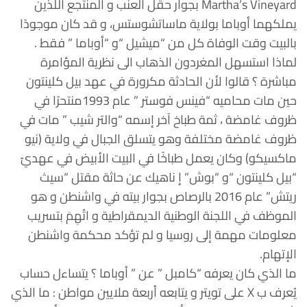
Martha’s Vineyard بجوار حقل العنب و المنتجع اللذين
يملكهما أوباما بولاية ماساتشوستس، و قد كان موجودًا
بالبيت وقت الوفاة كل من “ميشيل “و “أوباما ” فقط .
لماذا استسهل المغردون الذهاب الى نظرية المؤامرة
مباشرة ؟ قالوا لأن الحادثة مكرورة في عهد بيل كلينتون
حين مات محاميه “فينس فوستر ” عام 1993منتحرًا في
ظروف غامضة ، ثمة طباخ آخر إسمه “والتر شيب ” مات في
ظروف غامضة مختلفة وهو يتسلق الجبال في ولاية (نيو
ماكسيكو) وكان يعمل طباخًا في البيت الأبيض في عهديّ
“بيل كلينتون “و “بوش” إ ناهيك عن حاثة مقتل “سيث
ريتش” عام 2016 بالرصاص بجوار بيته في واشنطن و هو
الموظف في اللجنة الوطنية الديمقراطية و اتُهِمَ بتسريب
معلومات مهمة إلى روسيا و لم تؤكد محكمة واشنطن
الإتهام.
ما الذي كان يعرفه “كامبل ” عن ” أوباما ؟ يتساءل حساب
يُعرف ب X على تويتر و يتابعه أربعة ملايين مواطن : ما الذي