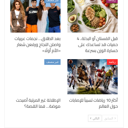
رشاقة
غير مصنف
قبل الفستان أو البدلة.. 4
بعد الطلاق… نجمات عربيات
حميات قد تساعدك على
واصلن النجاح ورفعن شعار
خسارة الوزن بسرعة
«الأم أولًا»
رياضة
غير مصنف
أكثر 10 رياضات تسبباً للإصابات
الإطلالة غير المرتبة أصبحت
حول العالم
موضة… فما القصة؟
السابق
التالي