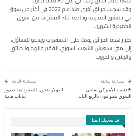
قلعة صلاح الدين وقد أتى على 80 محلاُ تجارياً.
وقد سجلت حرائق أخرى منذ عام 2022 في أكثر من سوق
في دمشق القديمة وخاصة تلك المتفرعة من سوق
الحميدية الشهير .
تكرار هذه الحرائق يبعث على الاستغراب ويدعو للتساؤل،
إلى متى سيعيش الشعب السوري الفقير والهم والحرائق
والزلازل والحروب!
مشاركة سابقة
المشاركة التالية
الاقتصاد الأميركي يفاجئ
الدولار يتحول للصعود بعد صدور
السوق بنمو قوي بالربع الثاني
بيانات هامة
قد يعجبك ايضا