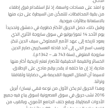
الدخان.
و امتد على مساحات واسعة، إذ تمّ استقدام فرق إطفاء
من بقية المحافظات، للتمكّن من السيطرة على جزء منها
بالاستعانة بطائرات مروحية.
وقبل ذلك، حصل الحريق الأكثر خطورة في دمشق وتحديداً
يوم الأحد 14 تموز/يوليو في سوق ساروجة الأثري الذي
يعود تاريخه إلى عهد الأمير المملوكي سيف الدين تنكز،
ونسب اسم الحي إلى أحد قادته العسكريين صارم الدين
ساروجة المتوفى (سنة 743 هـ – 1342م.).
الخسائر والقيمة الحقيقية للأضرار تعتبر تاريخية أكثر منها
مادية، إذ إن ما خلفه لا يقدر برقم مادي على الإطلاق،
لاسيما أن المنازل العربية القديمة هي حضارتنا وثقافتنا
وتراثنا.
وهذا الحريق لم يكن الأول من نوعه ففي نيسان/ أبريل
2016 نشب حريق في سوق العصرونية (سوق يباع فيه جميع
الأدوات المنزلية)، ويقع خلف الجامع الأموي، وبالقرب من