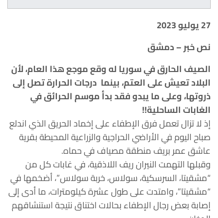
27 يوليو 2023
نص خبر – دمشق
الصيف الحارق في سوريا له وقع موجع هذا العام، لأن
البلاد تعيش على العتم، بينما درجات الحرارة تصل إلى
ذروتها، وعلى ما يبدو فقد بدأ موسم الحرائق في
الغابات الساحلية!!
إذ لا تزال تعمل فرق الإطفاء على إخماد الحريق الذي اندلع
صباح اليوم في الأراضي الحراجية والزراعية المحيطة بقرية
عاشق عمر بريف منطقة مصياف في حماه.
وقبلها التهمت النيران ريف اللاذقية، في غابات كل من
“مشقيتا، السرسكية، سولاس، خربة سولاس”، أضخمها في
“مشقيتا”، وامتدت على طول عشرة كيلومترات، ما أدى إلى
إصابة بعض رجال الإطفاء بحالات اختناق نتيجة استنشاقهم