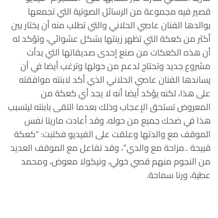
قصير فيه مجموعة من الرسائل الصوتية التي تجمعها
بوالدها الفنان عاصي الحلاني والتي تطلب منه أن يختار بين
أكثر من كعكة التي تظهر زينتها بشكل عشوائي، وتؤكد له
أن هذه الكعكات من صنع إحدى صديقاتها التي بدأت
مشروع جديد وتحتاج لدعم من حولها وترغب أيضا في أن
يساندها الفنان عاصي الحلاني الذي أكد لابنته موافقته
على هذا، لكنه يؤكد أيضا أنه لا يجد أي كعكة من
المعروض تستحق الإعجاب وذلك بعدما التقى بابنته ليتسبب
هذا في ضحك جميع من حوله، وقد أعادت ماريتا نفس
الموقف مع والدتها وعلقت على الفيديو فكتبت: “كعكة
قبيحة ..مزاحة مع والدي”، وقد تفاعل مع الموقف العديد
من النجوم منهم قصي خولي، ونيكولا معوض، ومحمد
عطية، ورنا سماحة.