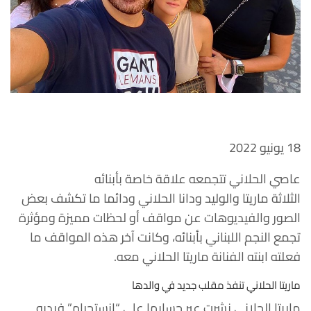
18 يونيو 2022
عاصي الحلاني تتجمعه علاقة خاصة بأبنائه
الثلاثة
ماريتا
والوليد ودانا الحلاني ودائما ما تكشف بعض
الصور والفيديوهات عن مواقف أو لحظات مميزة ومؤثرة
تجمع النجم اللبناني بأبنائه، وكانت آخر هذه المواقف ما
فعلته ابنته الفنانة
ماريتا الحلاني
معه.
ماريتا الحلاني تنفذ مقلب جديد في والدها
ماريتا الحلاني نشرت عبر حسابها على “انستجرام” فيديو