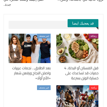
جدة..
قد يعجبك ايضا
رشاقة
غير مصنف
قبل الفستان أو البدلة.. 4
بعد الطلاق… نجمات عربيات
حميات قد تساعدك على
واصلن النجاح ورفعن شعار
خسارة الوزن بسرعة
«الأم أولًا»
رياضة
غير مصنف