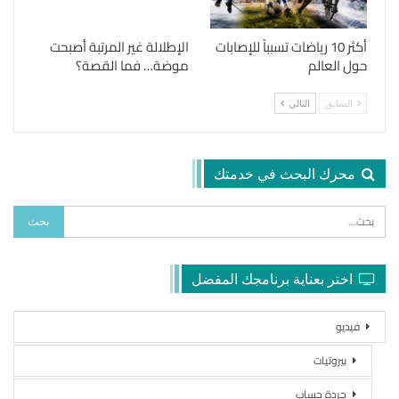
أكثر 10 رياضات تسبباً للإصابات
الإطلالة غير المرتبة أصبحت
حول العالم
موضة… فما القصة؟
السابق
التالي
محرك البحث في خدمتك
اختر بعناية برنامجك المفضل
فيديو
بيروتيات
جردة حساب