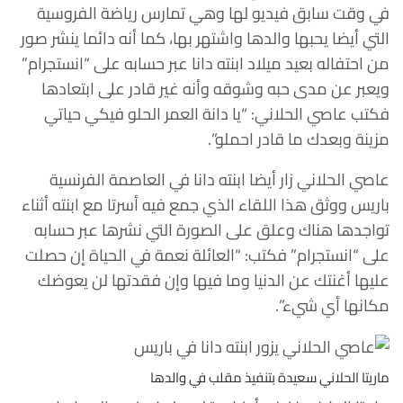
في وقت سابق فيديو لها وهي تمارس رياضة الفروسية
التي أيضا يحبها والدها واشتهر بها، كما أنه دائما ينشر صور
من احتفاله بعيد ميلاد ابنته دانا عبر حسابه على “انستجرام”
ويعبر عن مدى حبه وشوقه وأنه غير قادر على ابتعادها
فكتب عاصي الحلاني: “
يا دانة العمر الحلو فيكي حياتي
مزينة وبعدك ما قادر احملو”.
عاصي الحلاني زار أيضا ابنته دانا في العاصمة الفرنسية
باريس ووثق هذا اللقاء الذي جمع فيه أسرتا مع ابنته أثناء
تواجدها هناك وعلق على الصورة التي نشرها عبر حسابه
على “انستجرام” فكتب: “العائلة نعمة في الحياة إن حصلت
عليها أغنتك عن الدنيا وما فيها وإن فقدتها ‏لن يعوضك
مكانها أي شيء”.
ماريتا الحلاني سعيدة بتنفيذ مقلب في والدها