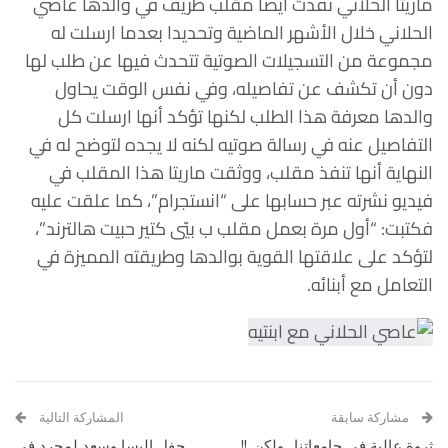
ماريتا الحلاني نفذت أيضا مقلب طريف في والدها عاصي
الحلاني خلال الأشهر الماضية وتحديدا بعدما ارسلت له
مجموعة من التسجيلات الصوتية تتحدث فيها عن طلب لها
دون أن تكشف عن تفاصيله، وفي نفس الوقت يحاول
والدها معرفة هذا الطلب لكنها تؤكد أنها ارسلت كل
التفاصيل عنه في رسالة صوتيه لكنه لا يجده لتوضح له في
النهاية أنها تنفذ مقلب، ووثقت ماريتا هذا المقلب في
فيديو نشرته عبر حسابها على “انستجرام”، كما علقت عليه
فكتبت: “أ
ول مرة بعمل مقلب ب بيّي كتير حبيت هالترند”،
لتؤكد على علاقتها القوية بوالدها وطريقته المميزة في
التعامل مع أبنائه.
مشاركة سابقة
المشاركة التالية
ثروة عالية في جامعاتنا.. ولكن..!!
حفل إليسا وسعد لمجرد في