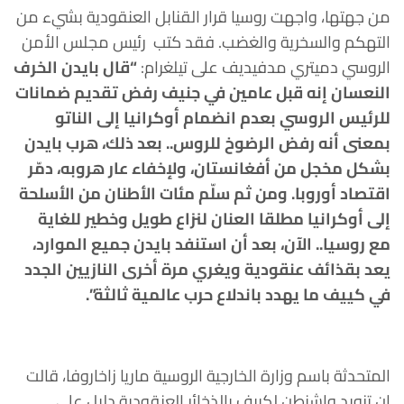
من جهتها، واجهت روسيا قرار القنابل العنقودية بشيء من
التهكم والسخرية والغضب. فقد كتب رئيس مجلس الأمن
الروسي دميتري مدفيديف على تيلغرام:
“قال بايدن الخرف
النعسان إنه قبل عامين في جنيف رفض تقديم ضمانات
للرئيس الروسي بعدم انضمام أوكرانيا إلى الناتو
بمعنى أنه رفض الرضوخ للروس.. بعد ذلك، هرب بايدن
بشكل مخجل من أفغانستان، ولإخفاء عار هروبه، دمّ
ر
اقتصاد أوروبا. ومن ثم سلّم مئات الأطنان من الأسلحة
إلى أوكرانيا مطلقا العنان لنزاع طويل وخطير للغاية
مع روسيا..
الآن، بعد أن استنفد بايدن جميع الموارد،
يعد بقذائف عنقودية ويغري مرة أخرى النازيين الجدد
في كييف ما يهدد باندلاع حرب عالمية ثالثة”.
المتحدثة باسم وزارة الخارجية الروسية ماريا زاخاروفا، قالت
إن تزويد واشنطن لكييف بالذخائر العنقودية دليل على