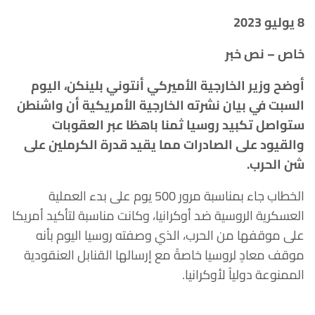
8 يوليو 2023
خاص – نص خبر
أوضح وزير الخارجية الأميركي أنتوني بلينكن، اليوم
السبت في بيان نشرته الخارجية الأمريكية أن واشنطن
ستواصل تكبيد روسيا ثمنا باهظا عبر العقوبات
والقيود على الصادرات مما يقيد قدرة الكرملين على
شن الحرب.
الخطاب جاء بمناسبة مرور 500 يوم على بدء العملية
العسكرية الروسية ضد أوكرانيا، وكانت مناسبة لتأكيد أمريكا
على موقفها من الحرب، الذي وصفته روسيا اليوم بأنه
موقف معادٍ لروسيا خاصةً مع إرسالها القنابل العنقودية
الممنوعة دولياً لأوكرانيا.