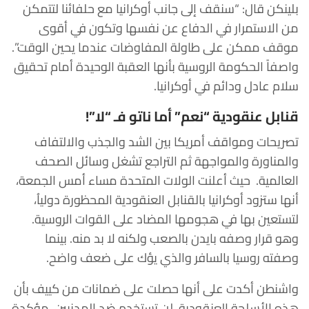
بلينكن قال: “سنقف إلى جانب أوكرانيا مع حلفائنا لتتمكن
من الاستمرار في الدفاع عن نفسها وتكون في أقوى
موقف ممكن على طاولة المفاوضات عندما يحين الوقت”.
واصفاً الحكومة الروسية بأنها العقبة الوحيدة أمام تحقيق
سلام عادل ودائم في أوكرانيا.
قنابل عنقودية “نعم” أما ناتو فـ “لا”!
تصريحات ومواقف أمريكا بين الشد والجذب والالتفاف
والمناورة والمواجهة ثم التراجع تشغل وسائل الصحف
العالمية. حيث أعلنت الولات المتحدة مساء أمس الجمعة،
أنها ستزود أوكرانيا بالقنابل العنقودية المحظورة دولياُ،
لتستعين بها في هجومها المضاد على القوات الروسية.
وهو قرار وصفه بايدن بالصعب ولكنه لا بد منه. بينما
وصفته روسيا بالسافر والذي يؤك على ضعف واضح.
واشنطن أكدت على أنها حصلت على ضمانات من كييف بأن
هذه الأسلحة العنقودية، لن تستخدم ضد المدنيين، مؤكدة