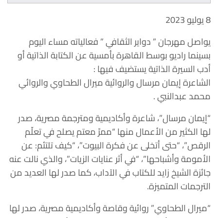
8 يوليو 2023
يواصل مهرجان ” دواير الثقافي ” فعالياته مساء اليوم
بسينما راديو بوسط القاهرة بأمسية عن الكتابة الذاتية أو
أدب السيرة الذاتية يستضيف فيها :
الشاعرة إيمان مرسال والروائية ميرال الطحاوي والروائي
محمد عبدالنبي .
“إيمان مرسال”، شاعرة وأكاديمية ومترجمة مصرية، صدر
لها الكثير من الأعمال منها “ممرّ معتم يصلح في تعلّم
الرقص”، “حتى أتخلى عن فكرة البيوت”، “كيف تلتئم: عن
الأمومة وأشباحها”، “في أثر عنايات الزيات”، والذي نالت عنه
جائزة الشيخ زايد للكتاب في الآداب، كما صدر لها العديد من
الترجمات المتميزة.
“ميرال الطحاوي” روائية وقاصة وأكاديمية مصرية، صدر لها