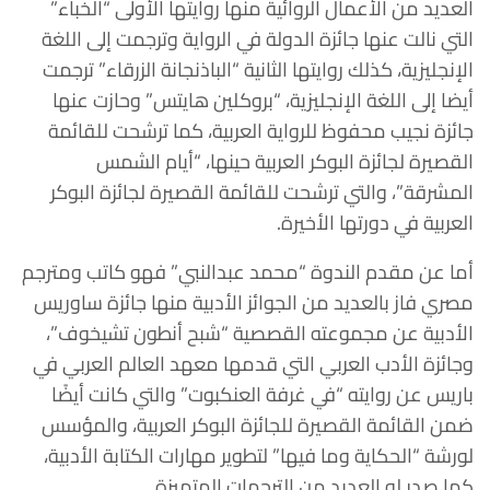
العديد من الأعمال الروائية منها روايتها الأولى “الخباء”
التي نالت عنها جائزة الدولة في الرواية وترجمت إلى اللغة
الإنجليزية، كذلك روايتها الثانية “الباذنجانة الزرقاء” ترجمت
أيضا إلى اللغة الإنجليزية، “بروكلين هايتس” وحازت عنها
جائزة نجيب محفوظ للرواية العربية، كما ترشحت للقائمة
القصيرة لجائزة البوكر العربية حينها، “أيام الشمس
المشرقة”، والتي ترشحت للقائمة القصيرة لجائزة البوكر
العربية في دورتها الأخيرة.
أما عن مقدم الندوة “محمد عبدالنبي” فهو كاتب ومترجم
مصري فاز بالعديد من الجوائز الأدبية منها جائزة ساوريس
الأدبية عن مجموعته القصصية “شبح أنطون تشيخوف”،
وجائزة الأدب العربي التي قدمها معهد العالم العربي في
باريس عن روايته “في غرفة العنكبوت” والتي كانت أيضًا
ضمن القائمة القصيرة للجائزة البوكر العربية، والمؤسس
لورشة “الحكاية وما فيها” لتطوير مهارات الكتابة الأدبية،
كما صدر له العديد من الترجمات المتميزة .