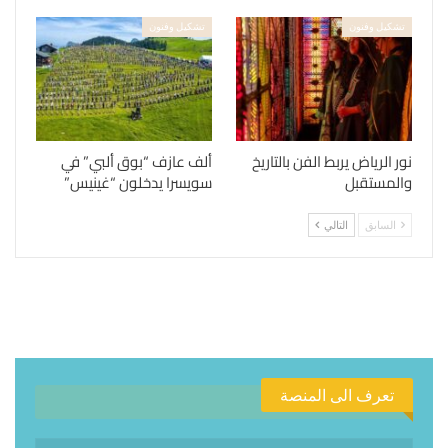
تشكيل وفنون
تشكيل وفنون
نور الرياض يربط الفن بالتاريخ
ألف عازف “بوق ألبي” في
والمستقبل
سويسرا يدخلون “غينيس”
السابق
التالي
تعرف الى المنصة