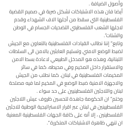
وأصول الضيافة .
أيضا فان هذه الاشتباكات تشكل ضربة في صميم القضية
الفلسطينية التي سقط من أجلها الاف الشهداء وقدم
لاجلها الشعب الفلسطيني التضحيات الجسام في الوطن
والشتات”.
وتابع” إننا نطالب القيادات الفلسطينية بالتعاون مع الجيش
لضبط الوضع الامني وتسليم العابثين بالامن الى السلطات
اللبنانية، وهذه هو المدخل الطبيعي لاعادة بسط الامن
والاستقرار داخل المخيم وفي محيطه، كما في سائر
المخيمات الفلسطينية في لبنان. كما نطلب من الجيش
والاجهزة الامنية ضبط الوضع في المخيم لما فيه مصلحة
لبنان واللاجئين الفلسطينيين على حد سواء .
وختم” ان الحكومة جاهدة لتحسين ظروف عيش اللاجئين
الفلسطيينين في لبنان عبر اقرار الاستراتيجية الوطنية للاجئين
الفلسطينين ، إلا أنه على كافة الجهات الفلسطينية المعنية
ان تنهي ظاهرة الاشتباكات المتكررة “.