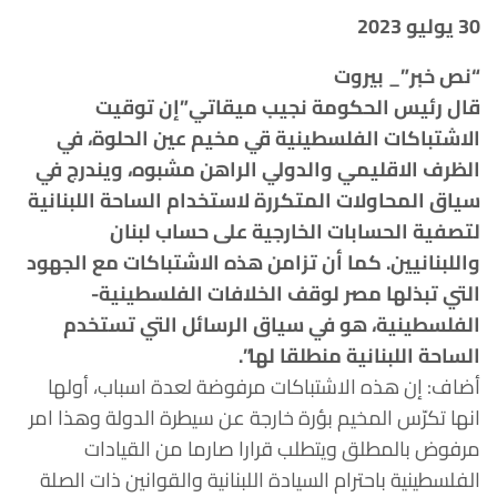
30 يوليو 2023
“نص خبر”_ بيروت
قال رئيس الحكومة نجيب ميقاتي”إن توقيت
الاشتباكات الفلسطينية قي مخيم عين الحلوة، في
الظرف الاقليمي والدولي الراهن مشبوه، ويندرج في
سياق المحاولات المتكررة لاستخدام الساحة اللبنانية
لتصفية الحسابات الخارجية على حساب لبنان
واللبنانيين. كما أن تزامن هذه الاشتباكات مع الجهود
التي تبذلها مصر لوقف الخلافات الفلسطينية-
الفلسطينية، هو في سياق الرسائل التي تستخدم
الساحة اللبنانية منطلقا لها”.
أضاف: إن هذه الاشتباكات مرفوضة لعدة اسباب، أولها
انها تكرّس المخيم بؤرة خارجة عن سيطرة الدولة وهذا امر
مرفوض بالمطلق ويتطلب قرارا صارما من القيادات
الفلسطينية باحترام السيادة اللبنانية والقوانين ذات الصلة