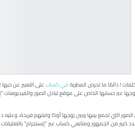
مات ! دائمًا ما تحرص المطربة
مي كساب
على التعبير عن حبها 
جها عبر حسابها الخاص على موقع تبادل الصور والفيديوهات “إن
لصور التي تجمع بينها وبين زوجها أوكا وابنتهم فريدة، وعليه دع
 كبير من الجمهور ومتابعي كساب عبر “إنستجرام” بالتعليقات الإي