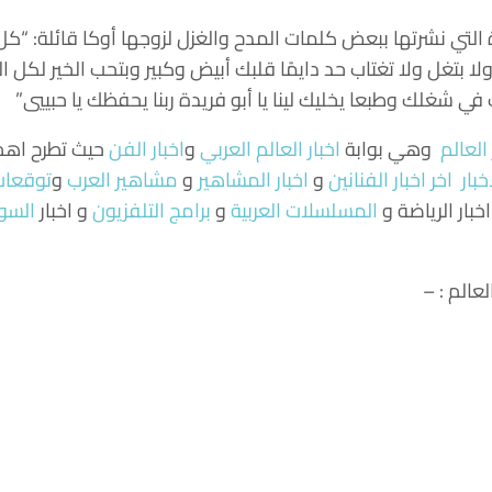
تي نشرتها ببعض كلمات المدح والغزل لزوجها أوكا قائلة: “كل 
ولا بتغل ولا تغتاب حد دايمًا قلبك أبيض وكبير وبتحب الخير لكل 
ي شغلك وطبعا يخليك لينا يا أبو فريدة ربنا يحفظك يا حبييي”
 العالم
وهي بوابة
اخبار العالم العربي
و
اخبار الفن
حيث تطرح اهم ا
خبار
اخر اخبار الفنانين
و
اخبار المشاهير
و
مشاهير العرب
و
توقعات 
اخبار الرياضة و
المسلسلات العربية
و
برامج التلفزيون
و اخبار
السو
عالم : –