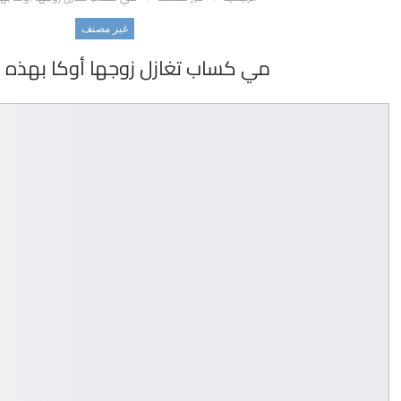
غير مصنف
مي كساب تغازل زوجها أوكا بهذه ا