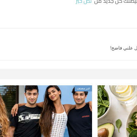
ة ليصلك كل جديد من
نص خبر
عل علني فاضح!
غير مصنف