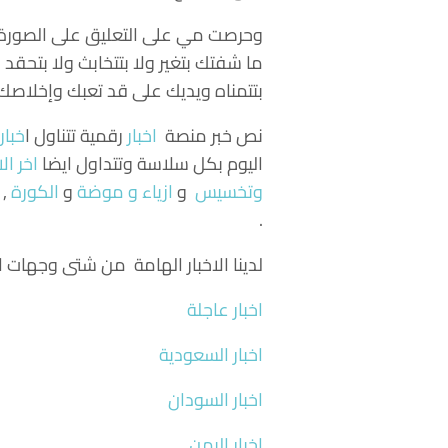
وحرصت مي على التعليق على الصورة ال
ما شفتك بتغير ولا بتتخابث ولا بتحقد 
بتتمناه ويديك على قد تعبك وإخلاصك ف
نص خبر منصة
اخبار
رقمية تتناول
ا
خبار
اليوم بكل سلاسة وتتداول ايضا
اخر الا
وتخسيس
و
ازياء و موضة
و
الكورة
, 
.
لدينا الاخبار الهامة من شتى وجهات ال
اخبار عاجلة
اخبار السعودية
اخبار السودان
اخبار اليمن