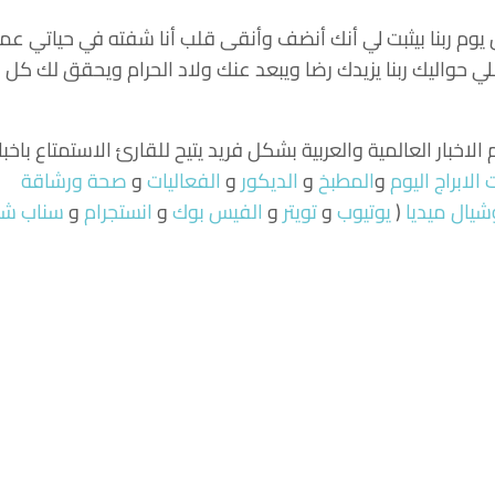
يوم ربنا بيثبت لي أنك أنضف وأنقى قلب أنا شفته في حياتي عم
اللي حواليك ربنا يزيدك رضا ويبعد عنك ولاد الحرام ويحقق لك كل ا
لاخبار العالمية والعربية بشكل فريد يتيح للقارئ الاستمتاع باخبا
الابراج اليوم
و
المطبخ
و
الديكور
و
الفعاليات
و
صحة ورشاقة
شيال ميديا
(
يوتيوب
و
تويتر
و
الفيس بوك
و
انستجرام
و
سناب ش