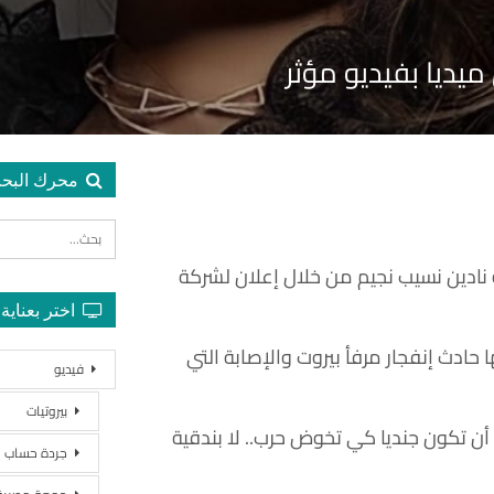
ميديا بفيديو مؤثر
محرك البح
 نادين نسيب نجيم من خلال إعلان لشركة
اختر بعناية
 حادث إنفجار مرفأ بيروت والإصابة التي
فيديو
بيروتيات
أن تكون جنديا كي تخوض حرب.. لا بندقية
جردة حساب