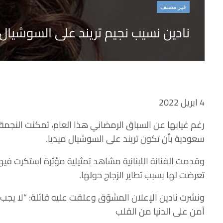
غير مصنف
نادين نسيب نجيم تريند على السوشيال 
4 ابريل 2022
رغم غيابها عن السباق الرمضاني هذا العام، تمكنت النجمة
سعودية بأن تكون تريند على السوشيال ميديا.
وقدمت الفنانة اللبنانية مشاهد تمثيلية مؤثرة استكرت فيها
تعرضت لها بسبب تطاير الزجاج حولها.
ونشرت نادين الإعلان المشوّق وعلقت عليه قائلة: “لا يجب 
آمن على الدنيا من القلب