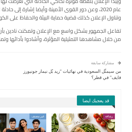
ويبدأ الإعلان بلقطة مؤثرة تحاكي الحادثة التي تعرضت لها الفن
عام 2020، وعن دور القوى الأمينة وأيضا إشارة إلى حا
وتناول الإعلان كذلك قضية حماية البيئة والحفاظ على الك
تفاعل الجمهور بشكل واسع مع الإعلان وتمكنت نادين بأن 
من خلال مشاهدها التمثيلية المؤثرة، وأشادوا بأدائها وتمنو
مشاركة سابقة
من سيمثّل السعودية في نهائيات “ريد بُل نيمار جونيورز
فايف” في قطر؟
قد يعجبك ايضا
رشاقة
غير مصنف