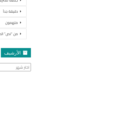
جمعة مصرية
دقيقة جداً
ملهمون
من “نص” ال
الأرشيف
الأرشيف