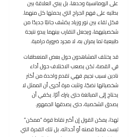
على الرومانسية وحدها، بل يبني العلاقة بين
بطليه على فهم الجراح التي يحملها كل منهما.
فكل لقاء بين نور وزياد يكشف جانبًا جديدًا من
شخصيتيهما، ويجعل التقارب بينهما يبدو نتيجة
طبيعية لما يمران به، لا مجرد ضرورة درامية.
قد يختلف المشاهدون حول بعض المنعطفات
في القصة، لكن يصعب الاختلاف حول أداء
نادين نسيب نجيم. فهي تقدم واحدة من أكثر
شخصياتها نضجًا، وتثبت مرة أخرى أن الممثل لا
يحتاج إلى المبالغة حتى يترك أثرًا. يكفي أن
يصدق الشخصية، حتى يصدقها الجمهور.
لهذا، يمكن القول إن أكبر نقاط قوة “ممكن”
ليست فقط قصته أو أحداثه، بل تلك القدرة التي