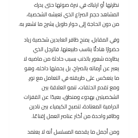
نظرتها أو ارتباك في نبرة صوتها حتى يدرك
المشاهد حجم الصراع الذي تعيشه الشخصية،
من دون الحاجة إلى حوار طويل يشرح ما تشعر به.
وفي المقابل، يمنح ظافر العابدين شخصية زياد
حضورًا هادئًا يناسب طبيعتها. فالرجل الذي
يطارده شعور بالذنب بسبب حادثة من ماضيه لا
يعبر عن أزماته بالصراخ، بل يحملها داخله، وهو
ما ينعكس على طريقته في التعامل مع نور.
ومع تقدم الحلقات، تنمو العلاقة بين
الشخصيتين بهدوء ومنطق، بعيدًا عن القفزات
الدرامية المعتادة، لتصبح الكيمياء بين نادين
وظافر واحدة من أكثر عناصر العمل إقناعًا.
ومن أجمل ما يقدمه المسلسل أنه لا يعتمد