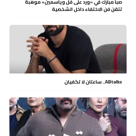
صبا مبارك في «ورد على فل وياسمين» موهبة
تتقن فن الاختفاء داخل الشخصية
ABtalks.. ساعتان لا تكفيان