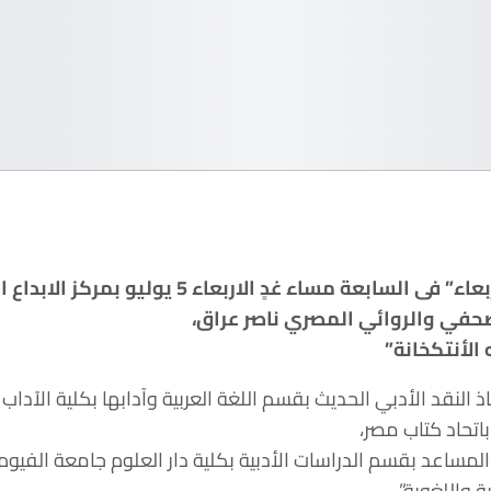
يستضيف صالون “حديث الأربعاء” فى السابعة مساء غد
لصحفي والروائي المصري ناصر عراق،
الأنتكخانة”
 النقد الأدبي الحديث بقسم اللغة العربية وآدابها بكلية الآ
باتحاد كتاب مصر،
ساعد بقسم الدراسات الأدبية بكلية دار العلوم جامعة الفيوم وا
ة واللغوية”.