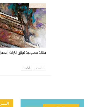
تشكيل وفنون
فنانة سعودية توثق التراث العمرا
السابق
التالي
النشرة