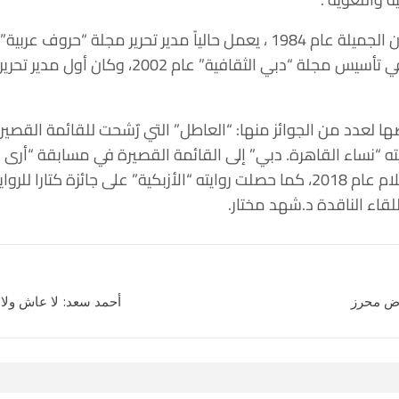
تخرج ناصر عراق من كلية الفنون الجميلة عام 1984 ، يعمل حالياً مدير تح
“دبي الثقافية” عام 2002، وكان أول مدير تحرير لها.
اية رشح بعضها لعدد من الجوائز منها: “العاطل” التي رٌشحت للقائمة القصي
2، ووصلت روايته “نساء القاهرة. دبي” إلى القائمة القصيرة في مسابقة “أر
اللقاء الناقدة د.شهد مختار.
اض محرز
أحمد سعد: لا عاش ولا 