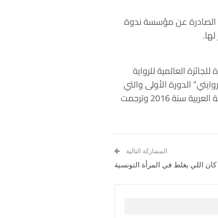
رير مجلة “حروف عربية” الصادرة عن مؤسسة ندوة
رة للجائزة العالمية للرواية
ى روايتي” الدورة الأولى والتي
أطلقتها مؤسسة أبوظبي للإعلام عام 2018، كما حصلت روايته “الأزبكية” على جائزة كتارا للرواية العربية سنة 2016 وترجمت
المشاركة التالية
كان اللي يغلط في المرأة التونسية