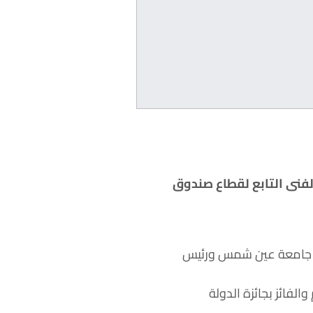
ٍ الاربعاء 5 يوليو بمركز الابداع الفنى التابع لقطاع صندوق
داب جامعة عين شمس ورئيس
لفائز بجائزة الدولة