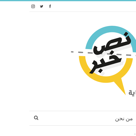
من نحن
”