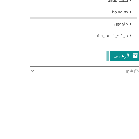
جمعة مصرية
دقيقة جداً
ملهمون
من “نص” المحروسة
الأرشيف
أرشيف