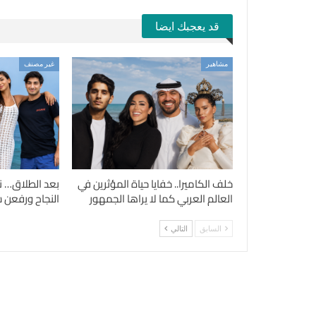
قد يعجبك ايضا
مشاهير
غير مصنف
خلف الكاميرا.. خفايا حياة المؤثرين في
بعد الطلاق… ن
العالم العربي كما لا يراها الجمهور
النجاح ورفعن شع
السابق
التالي