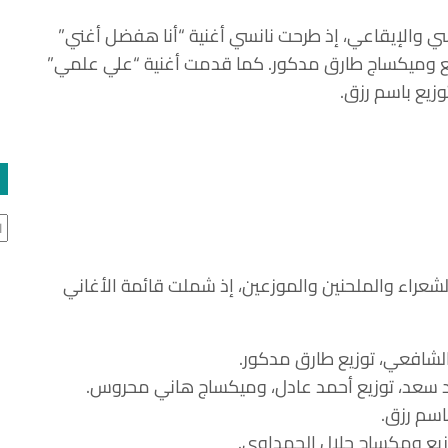
مانسي والإيقاعي، إذ طرحت نانسي أغنية “أنا هفضل أغني”
يع وميكساج
طارق مدكور
. كما قدمت أغنية “علي علمي”
توزيع
باسم رزق
.
ال
لشعراء والملحنين والموزعين، إذ شملت قائمة الأغاني
الشافعي
، توزيع
طارق مدكور
.
د سعد
، توزيع
أحمد عادل
، وميكساج
هاني محروس
.
اسم رزق
.
وزيع ومكساج
جلال الحمداوي
.