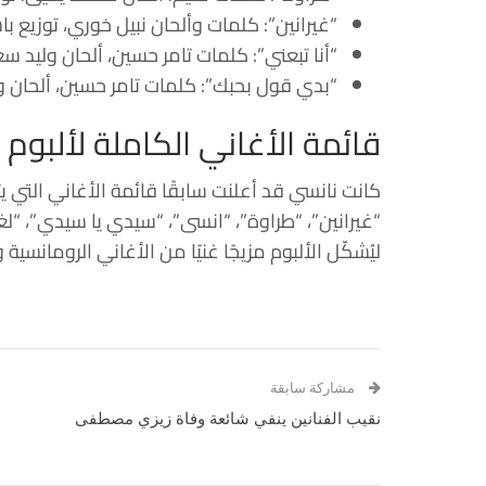
“غيرانين”: كلمات وألحان
نبيل خوري
، توزيع
با
“أنا تبعني”: كلمات
تامر حسين
، ألحان
وليد سع
“بدي قول بحبك”: كلمات
تامر حسين
، ألحان
و
قائمة الأغاني الكاملة لألبوم “Nancy 11
كانت نانسي قد أعلنت سابقًا قائمة الأغاني التي يتض
“غيرانين”، “طراوة”، “انسى”، “سيدي يا سيدي”، “لغ
ليُشكّل الألبوم مزيجًا غنيًا من الأغاني الرومانسية 
مشاركة سابقة
نقيب الفنانين ينفي شائعة وفاة زيزي مصطفى