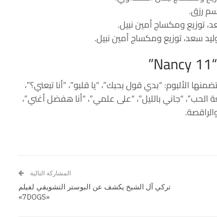
سم رزق
.
د
، توزيع ومكساج
أمين نبيل
.
ليد سعد
، توزيع ومكساج
أمين نبيل
.
”
منها الألبوم: “بدي قول بحبك”، “يا قلبو”، “أنا تبعني؟”،
ة الحب”، “جاني بالليل”، “على علمي”، “أنا هفضل أغني”،
والراقصة.
المشاركة التالية
تركي آل الشيخ يكشف عن البوستر التشويقي لفيلم
«7DOGS»