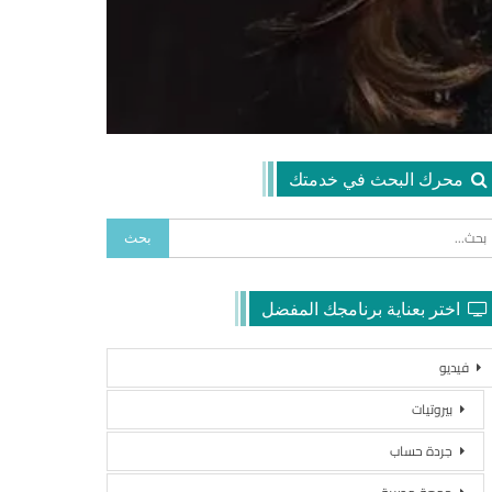
محرك البحث في خدمتك
اختر بعناية برنامجك المفضل
فيديو
بيروتيات
جردة حساب