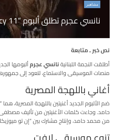
مشاهير
نانسي عجرم تطلق ألبوم “Nancy 11”
نص خبر ـ متابعة
أطلقت النجمة اللبنانية
نانسي عجرم
ألبومها الجدي
منصات الموسيقى والاستماع، لتعود إلى جمهورها ب
أغاني باللهجة المصرية
ضم الألبوم الجديد أغنيتين باللهجة المصرية، هما “
حامد
. وجاءت كلمات الأغنيتين من تأليف
مصطفى ح
من محمد حامد، وإنتاج مشترك بين “إن تو ميوزيكا”
تنوع موسيقي لافت