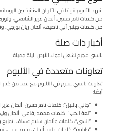
شهد الألبوم تنوعًا في الألوان الغنائية بين الرو
من كلمات
تامر حسين
، ألحان
عزيز الشافعي
، وتوز
من كلمات
جيلبير أبي ناصيف
، ألحان
ريان بورجي
، و
أخبار ذات صلة
نانسي عجرم تشعل أجواء الأردن: ليلة جميلة
تعاونات متعددة في الألبوم
تعاونت نانسي عجرم في الألبوم مع عدد من كبار ا
أيضًا:
“جاني بالليل”: كلمات
تامر حسين
، ألحان
عزيز 
“لغة الحب”: كلمات
محمد رفاعي
، ألحان
ولي
“انسى”: كلمات وألحان
سليم عساف
، توزيع
ب
“طراوة”: كلمات
عليم
، ألحان
محمد يحيى
، ت