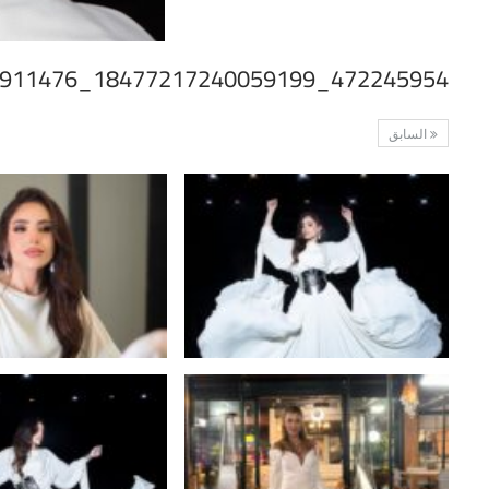
472245954_18477217240059199_2117859093178911476_n
السابق