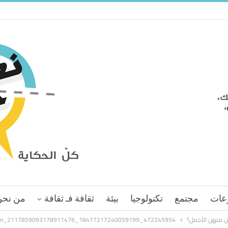
عات
مجتمع
تكنولوجيا
بيئة
ثقافة فـ ثقافة
من نحن
من منهن الأجمل؟
472245954_18477217240059199_2117859093178911476_n