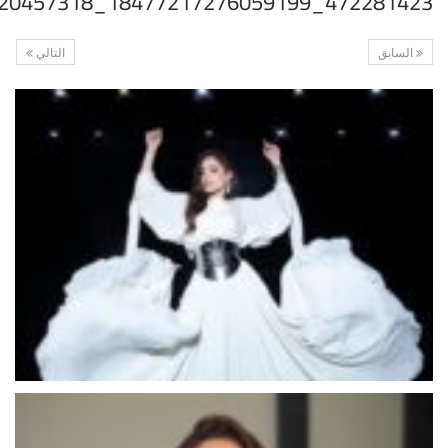
472281423_18477217276059199_3864512396720457318_n
السابق
التالي