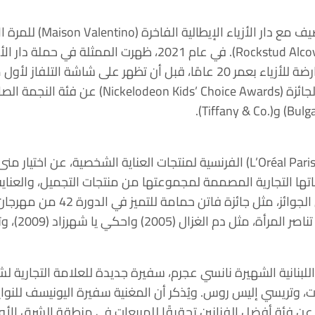
في فبراير/ شباط 2021، أعلنت شركة (L’Oréal Paris) الفرنسية لمنتجات 
تها التجارية المصممة لمجموعتها من منتجات التجميل، والعناية
2005) واحكي يا شهرزاد (2009)، وتحت الوصاية (2023).
وت، وتريسي إليس روس. ويُذكر أن المغنية سفيرة اليونيسف للنواي
ائزة الموسيقى العالمية لعام 2008 عن فئة أفضل الفنانين تحقيقًا للمبيعات في م