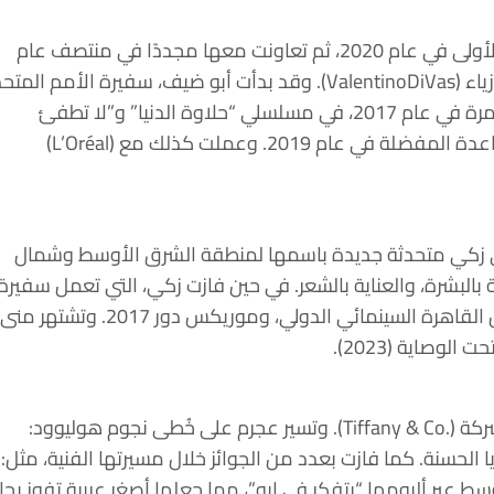
تعاونت الممثلة المصرية سلمى أبو ضيف مع دار الأزياء الإيطالية الفاخرة (Maison Valentino) للمرة الأولى في عام 2020، ثم تعاونت معها مجددًا في منتصف عام
2021، للترويج لحملة إطلاق حقيبة (Rockstud Alcove). في عام 2021، ظهرت الممثلة في حملة دار الأزياء (ValentinoDiVas). وقد بدأت أبو ضيف، سفيرة الأمم
للمساعدات الدولية، حياتها المهنية عارضة للأزياء بعمر 20 عامًا، قبل أن تظهر على شاشة التلفاز لأول مرة في عام 2017، في مسلسلي “حلاوة الدنيا” و”لا تطفئ
الشمس” الرمضانيين. رُشحت الممثلة لجائزة (Nickelodeon Kids’ Choice Awards) عن فئة النجمة الصاعدة المفضلة في عام 2019. وعملت كذلك مع (L’Oréal)
العناية الشخصية، عن اختيار منى زكي متحدثة جديدة باسمها لمنطقة الشرق الأوسط وشمال
 بالبشرة، والعناية بالشعر. في حين فازت زكي، التي تعمل سفيرة
لليونيسف منذ عام 2017، بالعديد من الجوائز، مثل جائزة فاتن حمامة للتميز في الدورة 42 من مهرجان القاهرة السينمائي الدولي، وموريكس دور 2017. وتشتهر منى
في فبراير/ شباط 2023، عُينت المغنية اللبنانية الشهيرة نانسي عجرم، سفيرة جديدة للعلامة التجارية لشركة (.Tiffany & Co). وتسير عجرم على خُطى نجوم هوليوود:
ا الحسنة. كما فازت بعدد من الجوائز خلال مسيرتها الفنية، مثل:
نطقة الشرق الأوسط عبر ألبومها “بتفكر في إيه”، مما جعلها أصغر عربية تفوز بجا