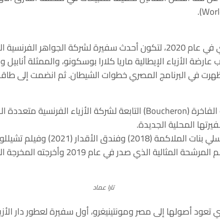
اء (Into The Wild)إلى جانب عارضة الأزياء الإيطالية ماريا كلارا بوسكونو، وا
يرتها المحلية الجديدة.
ذي صدر في عام 2019 وأخرجته المخرجة السعودية هيفاء المنصور.
تارا عماد