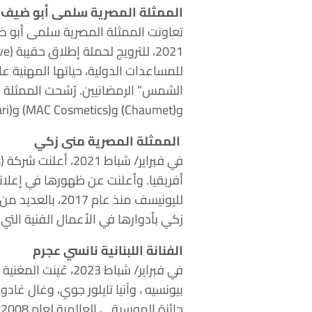
الممثلة المصرية سلمى أبو ضيف
و(Chaumet) و(MAC Cosmetics) و(Bulgari) و(.Tiffany & Co).
الممثلة المصرية منى زكي
أفريقيا. وأعلنت عن ظهورها في إعلانا
زكي بأدوارها في الأعمال الفنية التي تناصر المرأة، مثل دم الغزال (
الفنانة اللبنانية نانسي عجرم
بيونسيه ، وآنيا تايلور جوي، وغال غاد
ج