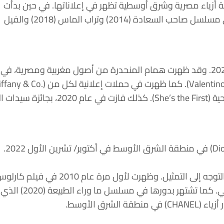
 قبل دار الأزياء الفرنسية الفاخرة في عام 2022، لتصبح أول عارضة أزياء مصرية وشرق أوسطية تظهر في إعلاناتها. في حين بدأت
عماد حياتها المهنية بالعمل عارضة أزياء بعمر 14 عامًا، كما مثّلت في مسلسل الجامعة (2011) ثم في مسلسل صاحب السعادة (2014) وتراب الماس (2018) والفيل
بدأت عارضة الأزياء الشهيرة إيمان همام أولى حملاتها الإعلانية مع (Estée Lauder) في يوليو/ تموز 2023. وقد ظهرت همام المنحدرة من أصول مغربية ومصرية، في
و(CHANEL) و(Versace) و(Fendi) و(Moschino) و(Calvin Klein) وهي سفيرة عالمية للمنظمة غير الربحية (She’s the First). كذلك فازت
عملت الممثلة اللبنانية البريطانية رزان جمّال سفيرة لمجموعة الأزياء النسائية التي طرحتها دار الأزياء (Dior) في منطقة الشرق الأوسط في أكتوبر/ تشرين الأول 2022.
بدأت جمّال، التي ترعرعت في لبنان، مسيرتها المهنية في العمل في الإعلانات التجارية منذ صباها، قبل التوجه إلى التمثيل. وظهرت لأول مرة عام 2010 
الفائز بجائزة غولدن غلوب للمخرج أوليفييه أساياس الذي عرض للمرة الأولى في مهرجان كان السينمائي. كما تشتهر بدورها في مسلسل ما وراء الطبيعة (2020) الذي