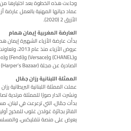
الأزرق 2 (2020).
العارضة المغربية إيمان همام
الصادرة عن مجلة (Harper’s Bazaar) نظير دفاعها عن النساء اليافعات.
الممثلة اللبنانية رزان جمّال
ونشرت الدار صورًا للممثلة مرتدية تصا
يعرض على منصة نتفليكس، والمسلسل العربي على منصة شاهد، الثمن (023