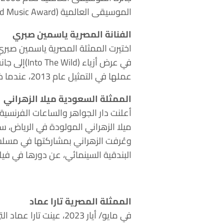
الموسيقى العالمية (World Music Award).
الفنانة المصرية ياسمين صبري
في عرض أزي
عملها في التمثيل عام 2013، عندما ظهرت في البرنامج المصري خطوات الشيطان. ثم انضمت إلى طاقم عمل مسلسلي جبل الحلال (2014) وطريقي (2015).
الممثلة السعودية ميلا الزهراني
ميلا الزهراني المولودة في الرياض، سف
البندقية السينمائي، عن دورها في فيلم المرشحة المثالية ال
الممثلة المصرية تارا عماد