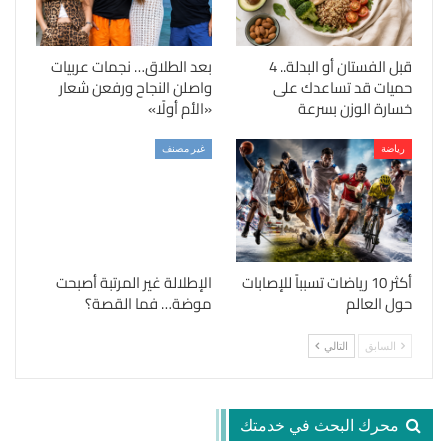
قبل الفستان أو البدلة.. 4
بعد الطلاق… نجمات عربيات
حميات قد تساعدك على
واصلن النجاح ورفعن شعار
خسارة الوزن بسرعة
«الأم أولًا»
رياضة
غير مصنف
أكثر 10 رياضات تسبباً للإصابات
الإطلالة غير المرتبة أصبحت
حول العالم
موضة… فما القصة؟
السابق
التالي
محرك البحث في خدمتك