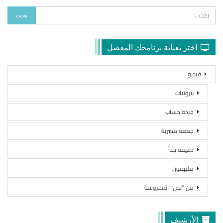
اختر بعناية برنامجك المفضل
فيديو
بيروتيات
جردة حساب
جمعة مصرية
دقيقة جداً
ملهمون
من “نص” المحروسة
الأرشيف