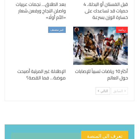
قبل الفستان أو البدلة.. 4
بعد الطلاق… نجمات عربيات
حميات قد تساعدك على
واصلن النجاح ورفعن شعار
خسارة الوزن بسرعة
«الأم أولًا»
رياضة
غير مصنف
أكثر 10 رياضات تسبباً للإصابات
الإطلالة غير المرتبة أصبحت
حول العالم
موضة… فما القصة؟
السابق
التالي
تعرف الى المنصة