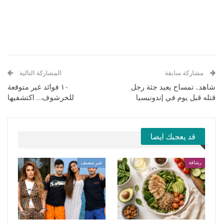
مشاركة سابقة
المشاركة التالية
شاهد.. تمساح يعيد جثة رجل
١٠ فوائد غير متوقعة
قتله قبل يوم في إندونيسيا
للخرشوف… اكتشفيها
قد يعجبك ايضا
رشاقة
غير مصنف