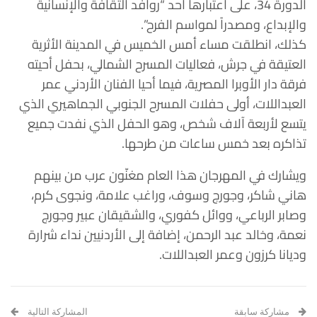
الدورة 34، على اعتبارها أحد “روافد الثقافة والإنسانية
والإبداع، ومصدراً لمواسم الفرح”.
كذلك، انطلقت مساء أمس الخميس في المدينة الأثرية
العتيقة في جرش، فعاليات المسرح الشمالي، بحفل أحيته
فرقة دار الأوبرا المصرية، فيما أحيا الفنان الأردني عمر
العبداللات، أولى حفلات المسرح الجنوبي الجماهيري الذي
يتسع لأربعة آلاف شخص، وهو الحفل الذي نفدت جميع
تذاكره بعد خمس ساعات من طرحها.
ويشارك في المهرجان هذا العام مغنّون عرب من بينهم
هاني شاكر، وجورج وسوف، وراغب علامة، ونجوى كرم،
وصابر الرباعي، ووائل كفوري، والشقيقان عبير وجورج
نعمة، وخالد عبد الرحمن، إضافة إلى الأردنيين نداء شرارة
وديانا كرزون وعمر العبداللات.
مشاركة سابقة
المشاركة التالية