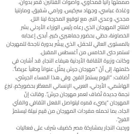
صممتها رانيا قمحاوي، وأصوات الفنانين: قمر بدوان،
وغادة عباسي، وجهاد سركيس، ورامي شفيق، ومارتنيا
مجدي، وعدي النبر، مع توقيع المخرجة لينا التل.
افتتاح المهرجان الذي رعاه رئيس الوزراء الأردني بشر
الخصاونة، حظي بحضور جماهيري كبير، أبدى إعجابه
بالمستوى العالي للحفل، الذي يبشّر بدورة ناجحة للمهرجان
تستمر حتى الخامس من أغسطس المقبل.
وكانت وزيرة الثقافة الأردنية هيفاء النجار، قد أشارت في
كلمتها، إلى أنّ “مهرجان جرش يمثّل عنواناً وطنياً عريضاً”.
أضافت: “اليوم يستمرّ الفرح. وفي هذا المساء الجرشي،
الهاشمي، الأردني، العربي، الإنساني المعطّر بحضوركم، تبزغ
نجمة جديدة تُضاف لعمر مهرجان جرش”. وقالت إنّ
المهرجان “يضيء قمره ليتواصل الفعل الثقافي والفنّي
الجاد، بما تحمله مفردات المهرجان من قيم نبيلة ليستمرّ
الفرح”.
ورحبت النجار بمشاركة مصر كضيف شرف على فعاليات