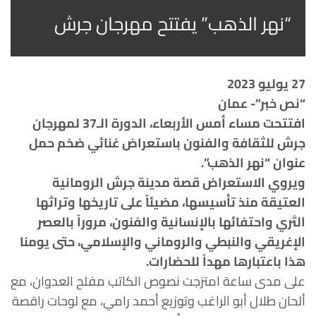
“نهر الذهب” يفتتح مهرجان جرش
27 يوليو 2023
“نص خبر”- عمان
افتتحت مساء أمس الأربعاء، الدورة الـ37 لمهرجان
جرش للثقافة والفنون باستعراض غنائي ضخم حمل
عنوان “نهر الذهب”.
ويروي الاستعراض قصة مدينة جرش الرومانية
العتيقة منذ تأسيسها، مضيئاً على تاريخها وتراثها
الثري واحتفائها بالإنسانية والفنون، مروراً بالعصر
الإغريقي والنبطي والروماني والإسلامي، حتى يومنا
هذا باعتبارها مهداً للحضارات.
على مدى ساعة امتزجت نصوص الكاتب مفلح العدوان، مع
ألحان طلال أبو الراغب وتوزيع أحمد رامي، مع لوحات راقصة