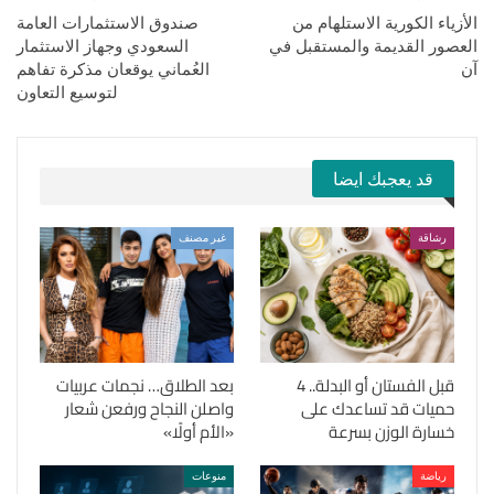
الأزياء الكورية الاستلهام من
صندوق الاستثمارات العامة
العصور القديمة والمستقبل في
السعودي وجهاز الاستثمار
آن
العُماني يوقعان مذكرة تفاهم
لتوسيع التعاون
قد يعجبك ايضا
رشاقة
غير مصنف
قبل الفستان أو البدلة.. 4
بعد الطلاق… نجمات عربيات
حميات قد تساعدك على
واصلن النجاح ورفعن شعار
خسارة الوزن بسرعة
«الأم أولًا»
رياضة
منوعات