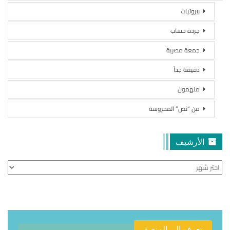
بيروتيات
جردة حساب
جمعة مصرية
دقيقة جداً
ملهمون
من “نص” المحروسة
الأرشيف
الأرشيف
تعرف الى المنصة