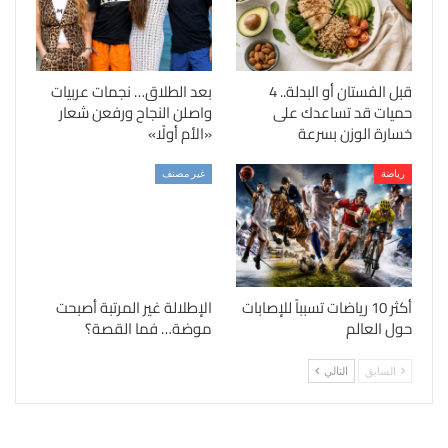
قبل الفستان أو البدلة.. 4
بعد الطلاق… نجمات عربيات
حميات قد تساعدك على
واصلن النجاح ورفعن شعار
خسارة الوزن بسرعة
«الأم أولًا»
رياضة
غير مصنف
أكثر 10 رياضات تسبباً للإصابات
الإطلالة غير المرتبة أصبحت
حول العالم
موضة… فما القصة؟
السابق
التالي