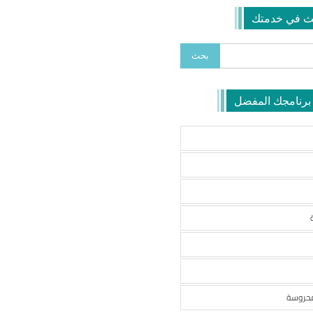
ث في خدمتك
 برنامجك المفضل
محروسة