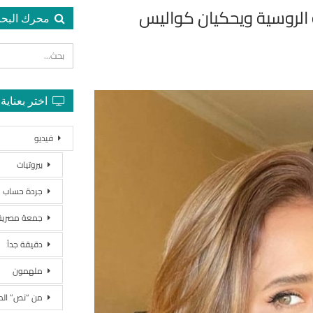
ة الروسية ويحكيان كواليس
محرك البح
اختر بعناية
فيديو
بيروتيات
جردة حساب
جمعة مصرية
دقيقة جداً
ملهمون
من “نص” ال