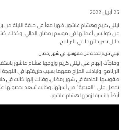
25 أبريل 2022
نيللي كريم وهشام عاشور، ظهرا معاً في حلقة الليلة من بر
عن كواليس أعمالها في موسم رمضان الحالي، وكذلك ك
خلال تصريحاتهما في البرنامج.
نيللي كريم تتحدث عن طقوسها في شهر رمضان
وفاجأت إلهام علي نيللي كريم وزوجها هشام عاشور باستقب
البرنامج، وتبادلت المزاح معهما بسبب طريقتها في اللهجة ا
طقوسها الخاصة في شهر رمضان، وقالت إنها كانت في طفول
تحصل على “العيدية” من أسرتها، وكانت تسعد بحصولها عل
أيضاً بالنسبة لزوجها هشام عاشور.