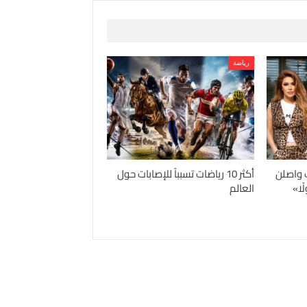
رياضة
 واصلن
أكثر 10 رياضات تسبباً للإصابات حول
ًا»
العالم