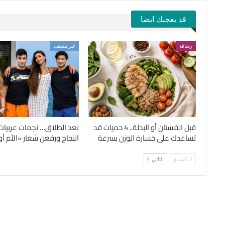
قد يعجبك ايضا
رشاقة
غير مصنف
قبل الفستان أو البدلة.. 4 حميات قد
بعد الطلاق… نجمات عربيات
تساعدك على خسارة الوزن بسرعة
النجاح ورفعن شعار «الأم أول
السابق
التالي