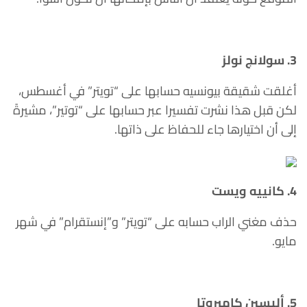
3. سولانج نولز
أغلقت شقيقة بيونسيه حسابها على “تويتر” في أغسطس،
لكن قبل هذا نشرت تفسيرا عبر حسابها على “توتير”، مشيرةً
إلى أن اختيارها جاء للحفاظ على ذاتها.
4. كانييه ويست
حذف مغني الراب حسابه على “تويتر” و”إنستقرام” في شهر
مايو.
5. أليسين كاميروتا