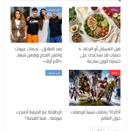
رشاقة
غير مصنف
قبل الفستان أو البدلة.. 4
بعد الطلاق… نجمات عربيات
حميات قد تساعدك على
واصلن النجاح ورفعن شعار
خسارة الوزن بسرعة
«الأم أولًا»
رياضة
غير مصنف
أكثر 10 رياضات تسبباً للإصابات
الإطلالة غير المرتبة أصبحت
حول العالم
موضة… فما القصة؟
السابق
التالي