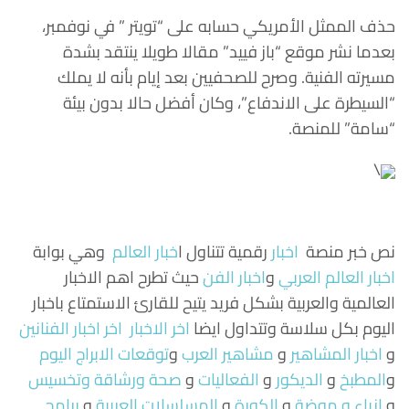
حذف الممثل الأمريكي حسابه على “تويتر ” في نوفمبر،
بعدما نشر موقع “باز فييد” مقالا طويلا ينتقد بشدة
مسيرته الفنية. وصرح للصحفيين بعد إيام بأنه لا يملك
“السيطرة على الاندفاع”، وكان أفضل حالا بدون بيئة
“سامة” للمنصة.
\
نص خبر منصة
اخبار
رقمية تتناول
ا
خبار العالم
وهي بوابة
اخبار العالم العربي
و
اخبار الفن
حيث تطرح اهم الاخبار
العالمية والعربية بشكل فريد يتيح للقارئ الاستمتاع باخبار
اليوم بكل سلاسة وتتداول ايضا
اخر الاخبار
اخر اخبار الفنانين
و
اخبار المشاهير
و
مشاهير العرب
و
توقعات الابراج اليوم
و
المطبخ
و
الديكور
و
الفعاليات
و
صحة ورشاقة وتخسيس
و
ازياء و موضة
و
الكورة
و
المسلسلات العربية
و
برامج