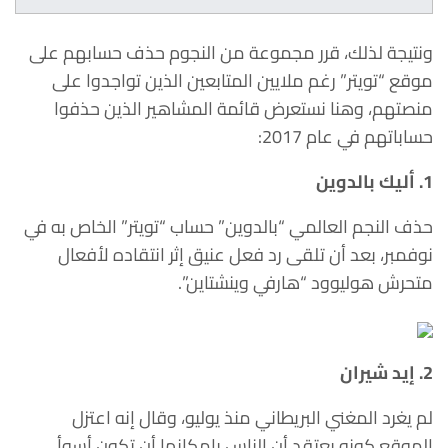
ونتيجة لذلك، قرر مجموعة من النجوم حذف حسابهم على
موقع “تويتر” رغم ملايين المتابعين الذين تواجدوا على
منصتهم، وهنا نستعرض قائمة المشاهير الذين حذفوا
حساباتهم في عام 2017:
1. أليك بالدوين
حذف النجم العالمي “بالدوين” حساب “تويتر” الخاص به في
نوفمبر، بعد أن تلقى رد فعل عنيق إثر انتقاده لأفعال
متحرش هوليوود “هارفي وينشتاين”.
2. إيد شيران
لم يغرد المغني البريطاني منذ يوليو، وقال إنه اعتزل
الموقع كونه يعتقد أن الناس بإمكانها أن تكون أسوأ.