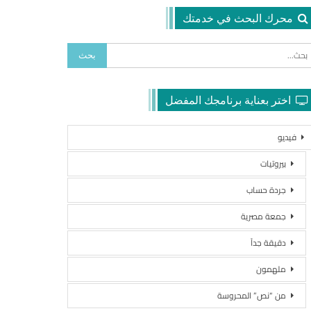
محرك البحث في خدمتك
اختر بعناية برنامجك المفضل
فيديو
بيروتيات
جردة حساب
جمعة مصرية
دقيقة جداً
ملهمون
من “نص” المحروسة