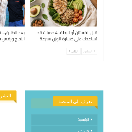
قبل الفستان أو البدلة.. 4 حميات قد
بعد الطلاق… ن
تساعدك على خسارة الوزن بسرعة
النجاح ورفعن شع
السابق
التالي
النشرة
تعرف الى المنصة
الرئيسية
من نحن