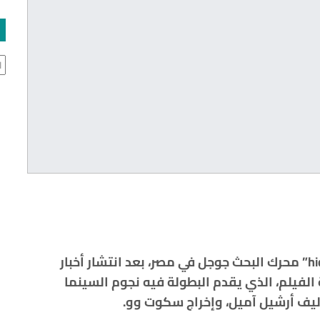
ال
يتصدر عنوان فيلم الضربة الخفية “hidden strike” محرك البحث جوجل في مصر، بعد انتشار أخبار
لفيلم، الذي يقدم البطولة فيه نجوم السينما
ليف أرشيل آميل، وإخراج سكوت وو.