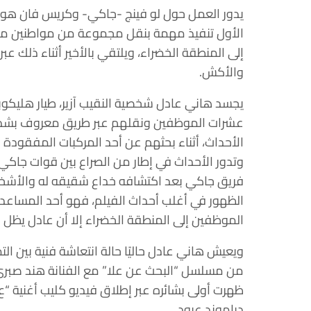
يدور العمل حول لو فينج -جاكي- وكريس فان هورن 
الأول تنفيذ مهمة بنقل مجموعة من مواطنين محت
إلى المنطقة الخضراء، ويلتقي بالأخير أثناء ذلك 
والأكش.
يجسد هاني عادل شخصية النقيب آزير، طيار هليكوب
عشرات الموظفين ونقلهم عبر طريق معروف بشدة 
الأحداث، أثناء بحثهم عن أحد المركبات المفقودة
وتدور الأحداث في إطار من الصراع بين قوات جاكي و
فريق جاكي بعد اكتشافه خداع شقيقه له والأش
الظهور في أغلب أحداث الفيلم، فهو أحد المساعد
الموظفين إلى المنطقة الخضراء إلا أن عادل يظل ب
ويعيش هاني عادل حاليًا حالة انتعاشة فنية بين الت
من مسلسل “البحث عن علا” مع الفنانة هند صبري،
ظهرت أولى بشائره عبر إطلاق فيديو كليب أغنية “ع ال
دياموند عبود.