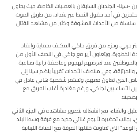
-سينا- الجنديان السابقان بالعمليات الخاصة، حيث يحاول
جزين في أحد حقول النفط عبر بغداد، من طريق الموت
عبر سلسلة من الأحداث المشوقة وكثير من مشاهد القتال
تر حربي، وجزء من فريق جاكي المكلف بحماية وإنقاذ
الخطورة، ويتعاون آزير مع جاكي في النصف الأول من
 بالموظفين بعد تعرضهم لهجوم وعاصفة ترابية صناعية،
المرتزقة، وفي منتصف الأحداث تقريباً ينضم سينا إلى
خاص الذي تعاون معهم، وتستمر شخصية هاني عادل في
ين الأساسيين لجاكي، ورغم مغادرة أغلب الفريق مع
صحبته.
مثيل والغناء، مع انشغاله بتصوير مشاهده في الجزء الثاني
 بجانب تحضيره لألبوم غنائي جديد مع فرقة وسط البلد
وعد” التي تعاونت خلالها الفرقة مع الفنانة اللبنانية