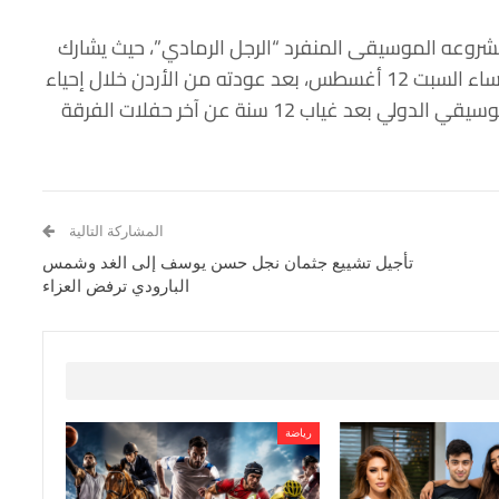
شروعه الموسيقى المنفرد “الرجل الرمادي”، حيث يشارك
في فعاليات مهرجان الصيف بمكتبة الإسكندرية مساء السبت 12 أغسطس، بعد عودته من الأردن خلال إحياء
فرقة وسط البلد لأولى حفلاتها بمهرجان جرش الموسيقي الدولي بعد غياب 12 سنة عن آخر حفلات الفرقة
المشاركة التالية
تأجيل تشييع جثمان نجل حسن يوسف إلى الغد وشمس
البارودي ترفض العزاء
رياضة