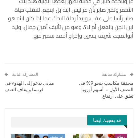
عز ويأخذه صابر في حضنه تظهر بعدها الجنية هند بنت
الأحمر وتخبر صابر بأن عز ليس ابنه بل ابنهم، لتنقلب حياة
صابر رأسا على عقب، ويبدأ رحلة البحث عما إذا كان ابنه هو
ابن الجن بالفعل أم لا؟، وهو من تأليف أمين جمال، وليد
أبوالمجد، شريف يسرى وإخراج أحمد سمير فرج.
مشاركة سابقة
المشاركة التالية
محققة مكاسب بنحو 9% في
مبابي يدعو إلى الهدوء في
النصف الأول … أسهم أوروبا
فرنسا وإيقاف العنف
تغلق على ارتفاع
قد يعجبك ايضا
رشاقة
غير مصنف