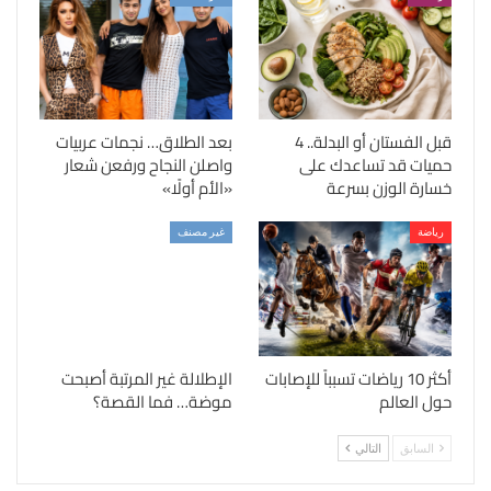
قبل الفستان أو البدلة.. 4
بعد الطلاق… نجمات عربيات
حميات قد تساعدك على
واصلن النجاح ورفعن شعار
خسارة الوزن بسرعة
«الأم أولًا»
رياضة
غير مصنف
أكثر 10 رياضات تسبباً للإصابات
الإطلالة غير المرتبة أصبحت
حول العالم
موضة… فما القصة؟
السابق
التالي