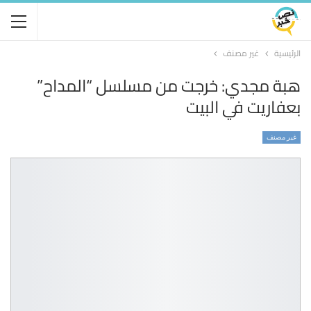
الرئيسية
غير مصنف
هبة مجدي: خرجت من مسلسل “المداح”
بعفاريت في البيت
غير مصنف