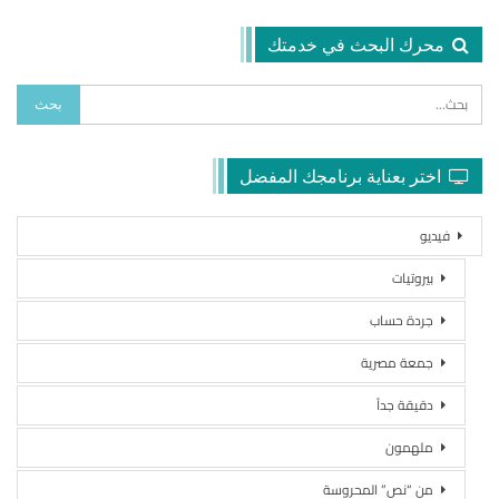
محرك البحث في خدمتك
اختر بعناية برنامجك المفضل
فيديو
بيروتيات
جردة حساب
جمعة مصرية
دقيقة جداً
ملهمون
من “نص” المحروسة