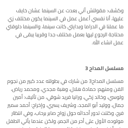
وكشف: مقولتش أني بعدت عن السينما عشان خايف
عليها، أنا نفسي أعمل عمل في السينما يكون مختلف زي
ما عملنا في الدراما وبدايتي كانت سينما، والسينما دلوقتي
محتاجة الرجوع ليها بعمل مختلف جدا وقريبا يبقى في
عمل انشاء الله.
مسلسل المداح 3
مسلسل المداح3 من شارك في بطولته عدد كبير من نجوم
الفن ومنهم: حمادة هلال، وهبة مجدي، ومحمد رياض،
ولوسي، وخالد زكي، ورانيا فريد شوقي، من تأليف: أمين
جمال، ووليد أبو المجد، وشريف يسري، وإخراج: أحمد سمير
فرج، وكتنت تدور أحداثه حول زواج صابر برحاب، وفي انتظار
مولوده الأول على أحر من الجمر، ولكن عندما يأتي الطفل