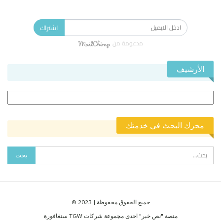
الاشتراك في النشرة الإخبارية ليصلك كل جديد.
اشتراك
مدعومة من
الأرشيف
الأرشيف
محرك البحث في خدمتك
جميع الحقوق محفوظة | 2023 ©
منصة "نص خبر" احدى مجموعة شركات TGW سنغافورة