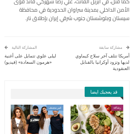
كما قتل، في أبريل الفائت،
علي رضا شهركي
قائد قوى
الأمن الداخلي بمدينة سراوان الحدودية في محافظة
سيستان وبلوشستان جنوب شرقي إيران بإطلاق نار.
مشاركة سابقة
المشاركة التالية
أمريكا تتلف آخر سلاح كيماوي
ليلى علوي تتمايل على أغنية
لديها وتزود أوكرانيا بالقنابل
«هرمون السعادة» (فيديو)
العنقودية
قد يعجبك ايضا
رشاقة
غير مصنف