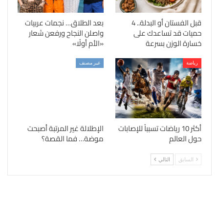
قبل الفستان أو البدلة.. 4
بعد الطلاق… نجمات عربيات
حميات قد تساعدك على
واصلن النجاح ورفعن شعار
خسارة الوزن بسرعة
«الأم أولًا»
رياضة
غير مصنف
أكثر 10 رياضات تسبباً للإصابات
الإطلالة غير المرتبة أصبحت
حول العالم
موضة… فما القصة؟
السابق
التالي