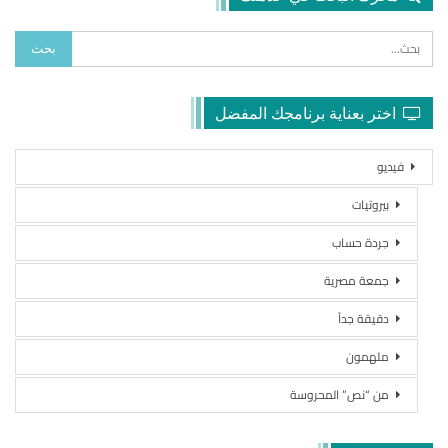
اختر بعناية برنامجك المفضل
فيديو
بيروتيات
جردة حساب
جمعة مصرية
دقيقة جداً
ملهمون
من “نص” المحروسة