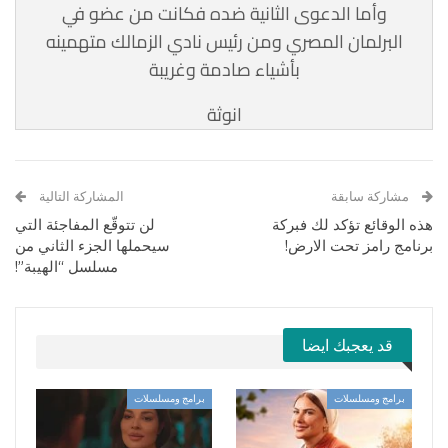
وأما الدعوى الثانية ضده فكانت من عضو في
البرلمان المصري ومن رئيس نادي الزمالك متهمينه
بأشياء صادمة وغريبة
انوثة
مشاركة سابقة
المشاركة التالية
هذه الوقائع تؤكد لك فبركة
لن تتوقّع المفاجئة التي
برنامج رامز تحت الارض!
سيحملها الجزء الثاني من
مسلسل “الهيبة”!
قد يعجبك ايضا
برامج ومسلسلات
برامج ومسلسلات