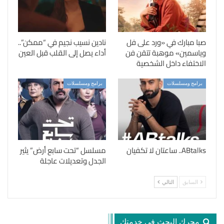
صبا مبارك في «ورد على فل
نادين نسيب نجيم في “ممكن”..
وياسمين» موهبة تتقن فن
أداء يصل إلى القلب قبل العين
الاختفاء داخل الشخصية
برامج ومسلسلات
برامج ومسلسلات
ABtalks.. ساعتان لا تكفيان
مسلسل “تحت سابع أرض” يثير
الجدل وتعديلات عاجلة
السابق
التالي
محرك البحث في خدمتك