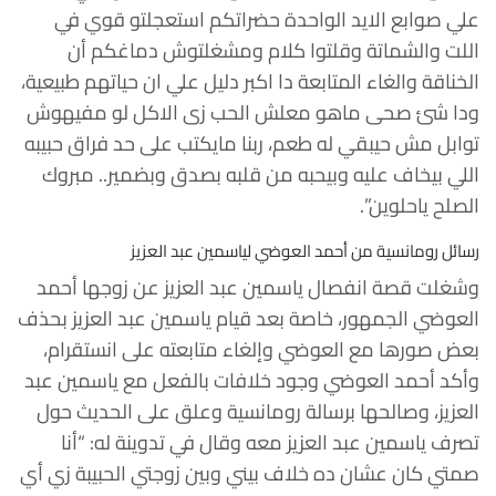
علي صوابع الايد الواحدة حضراتكم استعجلتو قوي في
اللت والشماتة وقلتوا كلام ومشغلتوش دماغكم أن
الخناقة والغاء المتابعة دا اكبر دليل علي ان حياتهم طبيعية،
ودا شئ صحى ماهو معلش الحب زى الاكل لو مفيهوش
توابل مش حيبقي له طعم، ربنا مايكتب على حد فراق حبيبه
اللي بيخاف عليه وبيحبه من قلبه بصدق وبضمير.. مبروك
الصلح ياحلوين”.
رسائل رومانسية من أحمد العوضي لياسمين عبد العزيز
وشغلت قصة انفصال ياسمين عبد العزيز عن زوجها أحمد
العوضي الجمهور، خاصة بعد قيام ياسمين عبد العزيز بحذف
بعض صورها مع العوضي وإلغاء متابعته على انستقرام،
وأكد أحمد العوضي وجود خلافات بالفعل مع ياسمين عبد
العزيز، وصالحها برسالة رومانسية وعلق على الحديث حول
تصرف ياسمين عبد العزيز معه وقال في تدوينة له: “أنا
صمتي كان عشان ده خلاف بيني وبين زوجتي الحبيبة زي أي