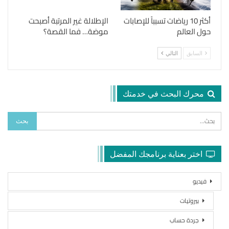
أكثر 10 رياضات تسبباً للإصابات
الإطلالة غير المرتبة أصبحت
حول العالم
موضة… فما القصة؟
السابق
التالي
محرك البحث في خدمتك
اختر بعناية برنامجك المفضل
فيديو
بيروتيات
جردة حساب