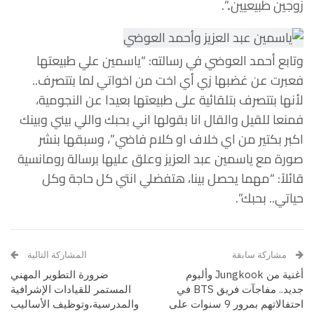
زوجين طبيعيين..”.
وتابع أحمد العوضي في رسالته: “ياسمين علي طبيعتها
فعبرت عن غضبها زي أي اخت من اخواتي لما بتتصرف..
لأنها بتتصرف بتلقائية على طبيعتها بعيدا عن النجومية،
فمنعا للقيل والقال انا بقولها اني بحبك واللي بيني وبينك
اكبر بكتير من اي خلاف او كلام فاضي”، وسبقها بنشر
صورة مع ياسمين عبد العزيز وعلق عليها برسالة رومانسية
قائلاً: “مهما يحصل بينا، هتفضلي انتي كل حاجة وكل
حياتي.. بحبك”.
مشاركة سابقة
المشاركة التالية
أغنية من Jungkook وألبوم
ضرورة التطوير المهني
جديد.. مفاجآت فريق BTS في
المستمر للقيادات الإشرافية
احتفالاتهم بمرور 9 سنوات على
والمدرسية،وتوظيف الأساليب