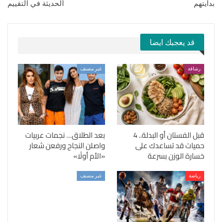
بدايتهم
الحديثة في التقييم
قد يعجبك ايضا
رشاقة
غير مصنف
قبل الفستان أو البدلة.. 4
بعد الطلاق… نجمات عربيات
حميات قد تساعدك على
واصلن النجاح ورفعن شعار
خسارة الوزن بسرعة
«الأم أولًا»
رياضة
غير مصنف