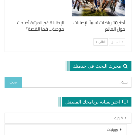
أكثر 10 رياضات تسبباً للإصابات
الإطلالة غير المرتبة أصبحت
حول العالم
موضة… فما القصة؟
السابق
التالي
محرك البحث في خدمتك
اختر بعناية برنامجك المفضل
فيديو
بيروتيات