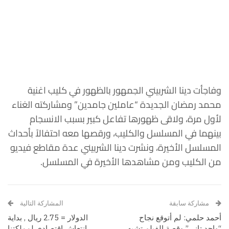
وفاجأت دينا الشربيني الجمهور بالظهور في كليب اغنية
محمد رمضان الجديدة “عاملين جامدين” ومشاركته الغناء
لأول مرة، ولاقى ظهورها تفاعل كبير بسبب الانسجام
بينهما في المسلسل والكليب، ورقصها معه احتفالاً بأحداث
المسلسل الأخيرة، ونشرت دينا الشربيني عدة مقاطع فيديو
من الكليب ومن مشاهدها الأخيرة في المسلسل.
مشاركة سابقة
المشاركة التالية
أحمد حلمي: لم أتوقع نجاح
الدولار = 2.75 ريال , بداية
“واحد تاني” وقصة الفيلم تشبه
انتعاش اقتصادي لمملكتنا