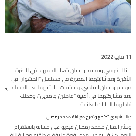
11 مايو 2022
دينا الشربيني ومحمد رمضان شغلا الجمهور في الفترة
الأخيرة بعد ثنائيتهما المميزة في مسلسل “المشوار” في
موسم رمضان الماضي، واستمرت علاقتهما بعد المسلسل،
بعد مشاركتهما في أغنية “عاملين جامدين”، وكذلك
تبادلهما الزيارات العائلية.
دينا الشربيني تجتمع وتمرح مع ابنة محمد رمضان
ونشر الفنان محمد رمضان فيديو على حسابه بانستقرام
اليوم، كشف به عن مدى قوة علاقة صداقته مع الفنانة