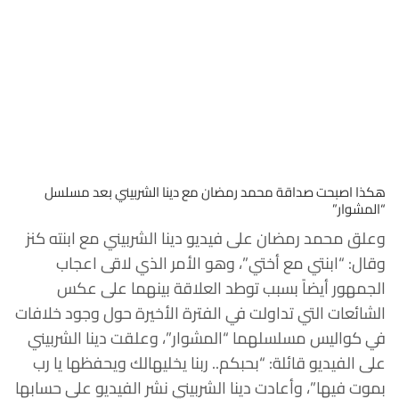
هكذا اصبحت صداقة محمد رمضان مع دينا الشربيني بعد مسلسل
“المشوار”
وعلق محمد رمضان على فيديو دينا الشربيني مع ابنته كنز
وقال: “ابنتي مع أختي”، وهو الأمر الذي لاقى اعجاب
الجمهور أيضاً بسبب توطد العلاقة بينهما على عكس
الشائعات التي تداولت في الفترة الأخيرة حول وجود خلافات
في كواليس مسلسلهما “المشوار”، وعلقت دينا الشربيني
على الفيديو قائلة: “بحبكم.. ربنا يخليهالك ويحفظها يا رب
بموت فيها”، وأعادت دينا الشربيني نشر الفيديو على حسابها