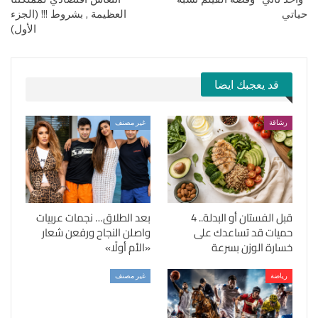
حياتي
العظيمة , بشروط !!! (الجزء
الأول)
قد يعجبك ايضا
رشاقة
غير مصنف
قبل الفستان أو البدلة.. 4
بعد الطلاق… نجمات عربيات
حميات قد تساعدك على
واصلن النجاح ورفعن شعار
خسارة الوزن بسرعة
«الأم أولًا»
رياضة
غير مصنف