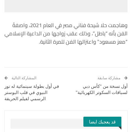
وهاجمت حلا شيحة فناني مصر في العام 2021، واصفةً
الفن بأنه “باطل”، وذلك عقب زواجها من الداعية الإسلامي
“معز مسعود” واعتزالها الفن للمرة الثانية.
مشاركة سابقة
المشاركة التالية
أول نسخة من “كأس دبي
في أول بطولة سينمائية له نور
لسباقات السكوتر الكهربائية”
النبوي في قلب البوستر
الرسمي لفيلم الحريفة
قد يعجبك ايضا