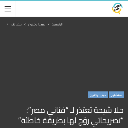
الرئيسية
ميديا وفنون
مشاهير
مشاهير
ميديا وفنون
حلا شيحة تعتذر لـ “فناني مصر”:
“تصريحاتي روّج لها بطريقة خاطئة”