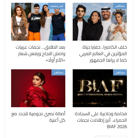
مشاهير
غير مصنف
خلف الكاميرا.. خفايا حياة
بعد الطلاق… نجمات عربيات
المؤثرين في العالم العربي
واصلن النجاح ورفعن شعار
كما لا يراها الجمهور
«الأم أولًا»
مشاهير
مشاهير
فخامة وجاذبية على السجادة
أصالة نصري نجومية تتجدد مع
الحمراء.. أبرز إطلالات نجمات
كل أغنية
BIAF 2026