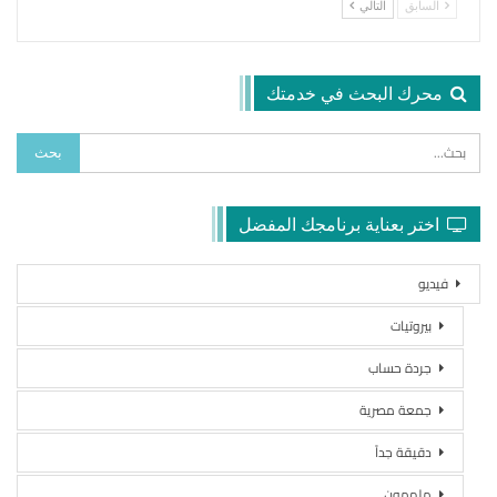
السابق
التالي
محرك البحث في خدمتك
اختر بعناية برنامجك المفضل
فيديو
بيروتيات
جردة حساب
جمعة مصرية
دقيقة جداً
ملهمون