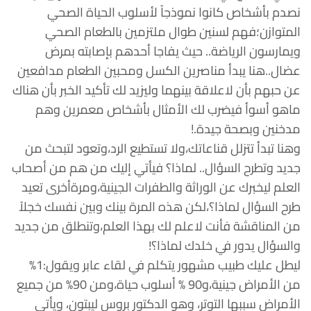
نصدم بأشخاص كانوا نموذجاً لأسلوب الحياة الصحي
المتوازن؛فهم لسنين طوال ملتزمين بالطعام الصحي
ويمارسون الرياضة.. حيث يفاجا أحدهم بإصابته بمرض
عضال..هنا يبدأ مناصرين الكسل ومحبين الطعام مدافعين
عن حبهم بأن لاعلاقة بينهما وليزيد لك تأكيد الخبر بأن هناك
ماهو أسوأ فيضرب لك الأمثال بأشخاص معمرين وهم
مدخنين وبصحة جيدة.!
وهنا تبدأ تتزلل قناعاتك،ولا تستطيع الرد،وتعود لتبحث من
جديد وتطرح السؤال.. لماذا؟ فيأتي إليك من هم من أصحاب
العلم ليخبرك عن الوراثة والطفرات الجينية،ومرةأخرى تعيد
طرح السؤال لماذا؟،لكن هذه المرة بينك وبين نفسك خجلاً
من المناقشة فأنت لاعلم لك بهذا العلم،وتنطلق من جديد
والسؤال يدور في خلدك لماذا؟!
ليطل عليك طبيب مشهور يتكلم في لقاء عابر ويقول:1%
من الأمراض جينية،و90 % أسلوب حياة،ومن 90% من جميع
الأمراض سببها التوتر، وهو الدكتور بروس ليبتون، ويأتي