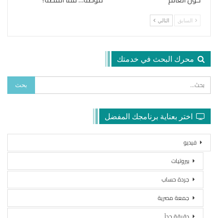
السابق
التالي
محرك البحث في خدمتك
اختر بعناية برنامجك المفضل
فيديو
بيروتيات
جردة حساب
جمعة مصرية
دقيقة جداً