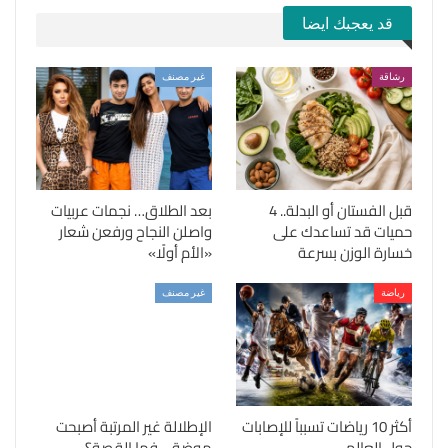
قد يعجبك ايضا
رشاقة
غير مصنف
قبل الفستان أو البدلة.. 4
بعد الطلاق… نجمات عربيات
حميات قد تساعدك على
واصلن النجاح ورفعن شعار
خسارة الوزن بسرعة
«الأم أولًا»
رياضة
غير مصنف
أكثر 10 رياضات تسبباً للإصابات
الإطلالة غير المرتبة أصبحت
حول العالم
موضة… فما القصة؟