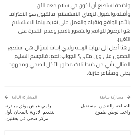
واضحة استطيع أن أكون في سلام معه الآن
وأقبله،والقبول لايعني الاستسلام؛ فالقبول هو الاعتراف
بالأمر الواقع وتقبله والعمل على تغيره،بينما الاستسلام
هو الرضوخ للواقع والشعور بالعجز وعدم القدرة على
التغيير.
وهنا أصل إلى نهاية الرحلة ولدي إجابة لسؤال هل استطيع
الحصول على وزن مثالي؟ الجواب: نعم؛ فالجسم السليم
المثالي يأتي من ضبط ثلاث محاور الأكل الصحي ومجهود
بدني ومشاعر متزنة.
مشاركة سابقة
المشاركة التالية
الصناعة والتعدين…مستقبل
رامي عياش يوثق مبادرته
واعد…لوطن طموح
بتقديم الادوية بالمجان بأول
مركز صحي في بعقلين..