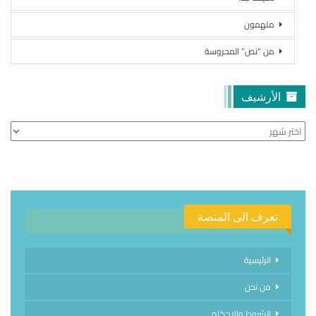
ملهمون
من “نص” المحروسة
الأرشيف
الأرشيف
تعرف الى المنصة
الرئيسية
من نحن
الشروط والاحكام