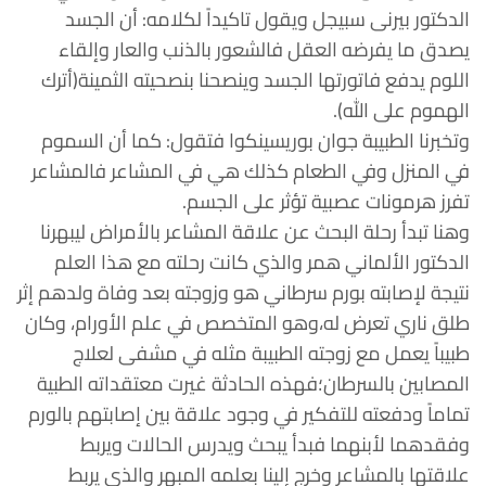
الدكتور بيرنى سبيجل ويقول تاكيداً لكلامه: أن الجسد
يصدق ما يفرضه العقل فالشعور بالذنب والعار وإلقاء
اللوم يدفع فاتورتها الجسد وينصحنا بنصحيته الثمينة(أترك
الهموم على الله).
وتخبرنا الطبيبة جوان بوريسينكوا فتقول: كما أن السموم
في المنزل وفي الطعام كذلك هي في المشاعر فالمشاعر
تفرز هرمونات عصبية تؤثر على الجسم.
وهنا تبدأ رحلة البحث عن علاقة المشاعر بالأمراض ليبهرنا
الدكتور الألماني همر والذي كانت رحلته مع هذا العلم
نتيجة لإصابته بورم سرطاني هو وزوجته بعد وفاة ولدهم إثر
طلق ناري تعرض له،وهو المتخصص في علم الأورام، وكان
طبيباً يعمل مع زوجته الطبيبة مثله في مشفى لعلاج
المصابين بالسرطان؛فهذه الحادثة غيرت معتقداته الطبية
تماماً ودفعته للتفكير في وجود علاقة بين إصابتهم بالورم
وفقدهما لأبنهما فبدأ يبحث ويدرس الحالات ويربط
علاقتها بالمشاعر وخرج إلينا بعلمه المبهر والذي يربط