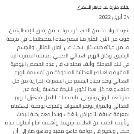
بقلم: منيرة بنت ظاهر الشمري
24 أبريل 2022
شريحة واحدة من الخبز، كوب واحد من رقاق الإفطار،ثمن
كوب من الأرز. الكثير منا سمع هذه المصطلحات في مرحلة
ما من حياته حيث كان يبحث عن الوزن المثالي والجسم
الرشيق. وكان الهرم الغذائي الصحي صديقه المقرب إليه
في تلك المرحلة، وألف مجلدات في عدد الحصص اليومية
المقررة والعناصر الغذائية المأخوذة من تقسيمة الهرم
الغذائي،وكم يحتاج الجسم من السعرات الحرارية من كل
صنف،وبعد كل هذا تكون النتيجة عكسية زيادة غير
متوقعة بالوزن وتتوالى عليه خيبات الأمل؛فيعتزل الهرم
الغذائي والميزان،وتمر السنوات وتنحرف بوصلة الإهتمام
لمعرفة علاقة الأمراض بالغذاء وتبدأ معه رحلة البحث
وتأليف الكتب عن العلاقة بينهما. وأهمية اتباع أسلوب حياة
صحي ونضيع في دوامة ماهو مفيد وماهو ضار إلى أن