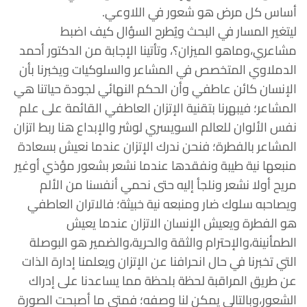
أساس كل مرض هو شعور في اللاوعي.
ليتغير المسار في البحث ويُطرح السؤال كيف اضبط
مشاعري،وماهو الميزان؟، وتأتينا الإجابة من الدكتور أحمد
الدملاوي المتخصص في المشاعر والسلوكيات ويخبرنا بأن
الإنسان كائن عاطفي وأن الحكم النهائي لجودة حياتنا هي
المشاعر؛ فيبهرنا بتقنية الإتزان العاطفي القائمة على علم
نفس الألوان للعالم السويسري لوشر والإبداع هنا ربط اتزان
المشاعر بالفطرة؛ فنحن ندرك الإتزان عندما نعيش بسعادة
منبعها نية طيبة ونفقدها عندما نشعر بشعور مؤذي أوغير
مريح أولا نشعر ونلجأ إليه حتى نحمي أنفسنا من الألم
ويصاحبه سلوك ضار ومنبعه نية خبيثة؛ فالاتران العاطفي
هو الفطرة ويعيش الإنسان الاتزان عندما يعيش
الطمأنينة،والإحترام والثقة والحرية،والضمير هو البوصلة
التي تخبرنا في حال انحرافنا عن الإتزان ويعلمنا إدارة الذات
عن طريق المراقبة لحظة بلحظة مما يساعدنا على إدراك
الشعور،وبالتالي يمكن لنا وصفه؛ فمتى ما أصبحت الصورة