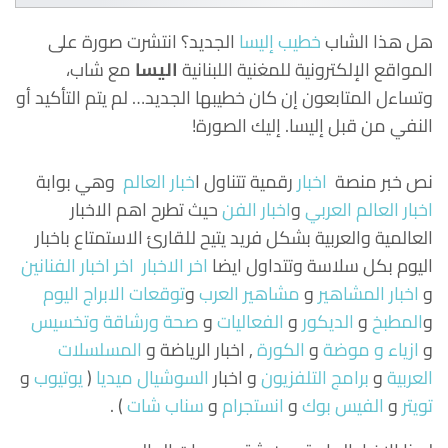
هل هذا الشاب
خطيب إليسا
الجديد؟ انتشرت صورة على
المواقع الإلكترونية للمغنية اللبنانية
اليسا
مع شاب،
وتساءل المتابعون إن كان خطيبها الجديد… لم يتم التأكيد أو
النفي من قبل إليسا. إليك الصورة!
نص خبر منصة
اخبار
رقمية تتناول
ا
خبار العالم
وهي بوابة
اخبار العالم العربي
و
اخبار الفن
حيث تطرح اهم الاخبار
العالمية والعربية بشكل فريد يتيح للقارئ الاستمتاع باخبار
اليوم بكل سلاسة وتتداول ايضا
اخر الاخبار
اخر اخبار الفنانين
و
اخبار المشاهير
و
مشاهير العرب
و
توقعات الابراج اليوم
و
المطبخ
و
الديكور
و
الفعاليات
و
صحة ورشاقة وتخسيس
و
ازياء و موضة
و
الكورة
, اخبار الرياضة و
المسلسلات
العربية
و
برامج التلفزيون
و اخبار
السوشيال ميديا
(
يوتيوب
و
تويتر
و
الفيس بوك
و
انستجرام
و
سناب شات
) .