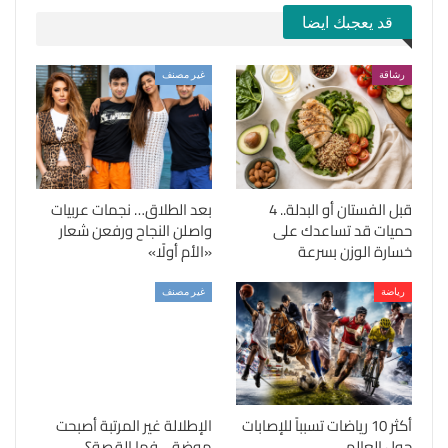
قد يعجبك ايضا
رشاقة
غير مصنف
قبل الفستان أو البدلة.. 4
بعد الطلاق… نجمات عربيات
حميات قد تساعدك على
واصلن النجاح ورفعن شعار
خسارة الوزن بسرعة
«الأم أولًا»
رياضة
غير مصنف
أكثر 10 رياضات تسبباً للإصابات
الإطلالة غير المرتبة أصبحت
حول العالم
موضة… فما القصة؟