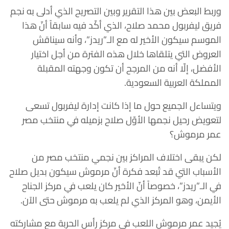
وربط البعض بين هذا التقرير وبين التصريح الذي أدلى به نجم
فريق ليفربول محمد صلاح، الذي أكّد فيه سابقاً أنّ هذا
الموسم سيكون الأخير له مع الـ”ريدز”، وأنه سيناقش
العروض التي يتلقاها خلال هذه الفترة من أجل اختيار
الأفضل، إلّا أنه من المرجح أن تكون وجهته المقبلة
المملكة العربية السعودية.
ويتساءل الجميع حول ما إذا كانت إدارة ليفربول تسعى
لتعويض رحيل نجمها الأوّل صلاح بزميله في منتخب مصر
عمر مرموش؟
لكن يبقى اختلاف المراكز بين نجمي منتخب مصر من
الأسباب التي قد تُبعد فكرة أنّ مرموش سيكون بديل صلاح
في الـ”ريدز”، خصوصاً أنّ الأخير كان يلعب في مركز الجناح
الأيمن، وهو المركز الذي لم يلعب به مرموش حتى الآن.
يُجيد عمر مرموش اللعب في مركز رأس الحربة مع مشاركته