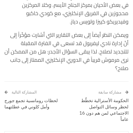
في بعض الأحيان بمركز الجناح الأيسر، وكلا المركزين
محجوزين في الفريق الإنكليزي، مع كودي خاكبو
وفيديريكو كييزا ولويس دياز.
ويمكن النظر أيضاً إلى بعض التقارير التي أشارت مؤخّراً إلى
أنّ إدارة نادي ليفربول قد تسعى في الفترة المقبلة
للتجديد لصلاح. لذا يبقى السؤال الأجدر: هل من الممكن أن
نرى مرموش قريباً في الدوري الإنكليزي الممتاز إلى جانب
صلاح؟
مشاركة سابقة
المشاركة التالية
الحكومة الأسترالية تخطّط
لحظات رومانسية تجمع جورج
لحظر وسائل التواصل
وأمل كلوني في عطلتهما
الاجتماعي لمن هم دون 16
عاماً