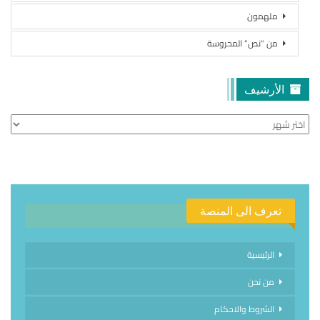
ملهمون
من “نص” المحروسة
الأرشيف
الأرشيف
تعرف الى المنصة
الرئيسية
من نحن
الشروط والاحكام