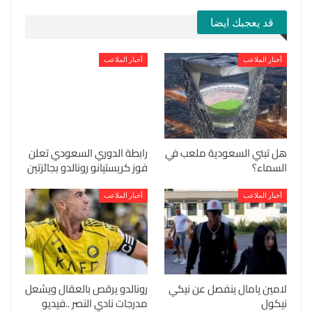
قد يعجبك ايضا
أخبار الملاعب
أخبار الملاعب
هل تبني السعودية ملعب في
رابطة الدوري السعودي تعلن
السماء؟
فوز كريستيانو رونالدو بجائزتين
أخبار الملاعب
أخبار الملاعب
لامين يامال ينفصل عن نيكي
رونالدو يرقص بالعقال ويشعل
نيكول
مدرجات نادي النصر ..فيديو