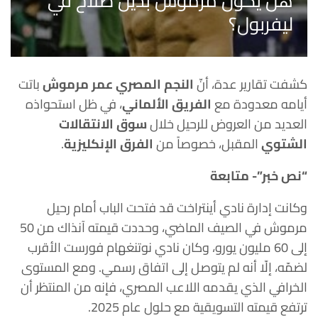
هل يكون مرموش بديل صلاح في
ليفربول؟
كشفت تقارير عدة، أنّ
النجم المصري عمر مرموش
باتت
أيامه معدودة مع
الفريق الألماني
، في ظل استحواذه
العديد من العروض للرحيل خلال
سوق
الانتقالات
الشتوي
المقبل، خصوصاً من
الفرق الإنكليزية
.
“نص خبر”- متابعة
وكانت إدارة نادي أينتراخت قد فتحت الباب أمام رحيل
مرموش في الصيف الماضي، وحددت قيمته آنذاك من 50
إلى 60 مليون يورو، وكان نادي نوتنغهام فورست الأقرب
لضمّه، إلّا أنه لم يتوصل إلى اتفاق رسمي. ومع المستوى
الخرافي الذي يقدمه اللاعب المصري، فإنه من المنتظر أن
ترتفع قيمته التسويقية مع حلول عام 2025.