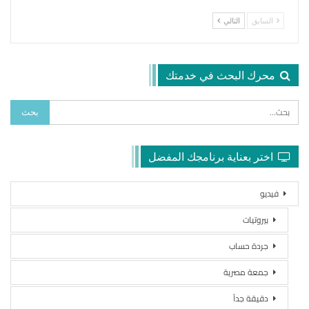
السابق
التالي
محرك البحث في خدمتك
اختر بعناية برنامجك المفضل
فيديو
بيروتيات
جردة حساب
جمعة مصرية
دقيقة جداً