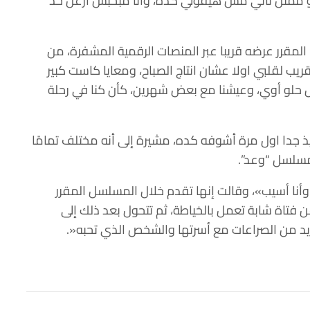
لو ممثل تاني مش هيقولي كده، وأنا مبحبش أزعل حد
لمقرر عرضه قريبا عبر المنصات الرقمية المشفرة، من
ريب لقلبي اولا عشان انتاج الصباح، ومعايا كاست كبير
ل حلو أوي، وعيشنا مع بعض شهرين، كأن كنا في رحلة
جدا اول مرة أشوفه كده، مشيرة إلى أنه مختلف تمامًا
مسلسل “وعد”.
نا أسيب»، وقالت إنها تقدم خلال المسلسل المقرر
ارة عن فتاة شابة تعمل بالخياطة، ثم تتحول بعد ذلك إلى
ديد من الصراعات مع أسرتها والشخص الذي تحبه«.