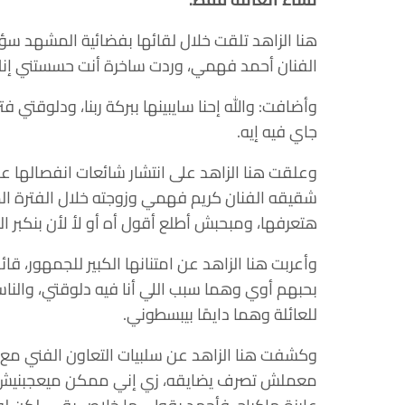
هنا الزاهد تلقت خلال لقائها بفضائية المشهد سؤا
الفنان أحمد فهمي، وردت ساخرة أنت حسستني إنك ط
وأضافت: والله إحنا سايبينها ببركة ربنا، ودلوق
جاي فيه إيه.
وعلقت هنا الزاهد على انتشار شائعات انفصالها ع
شقيقه الفنان كريم فهمي وزوجته خلال الفترة الم
هتعرفها، ومبحبش أطلع أقول أه أو لأ لأن بنكبر ا
وأعربت هنا الزاهد عن امتنانها الكبير للجمهور، قا
بحبهم أوي وهما سبب اللي أنا فيه دلوقتي، والن
للعائلة وهما دايمًا بيبسطوني.
وكشفت هنا الزاهد عن سلبيات التعاون الفني مع 
معملش تصرف يضايقه، زي إني ممكن ميعجبنيش ش