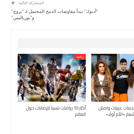
المشاركة التالية
“أدنوك” تبدأ مفاوضات الدمج المحتمل لـ “بروج”
و”بورياليس”
رياضة
جمات عربيات واصلن
أكثر 10 رياضات تسبباً للإصابات حول
ار «الأم أولًا»
العالم