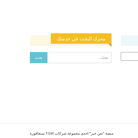
محرك البحث في خدمتك
منصة "نص خبر" احدى مجموعة شركات TGW سنغافورة