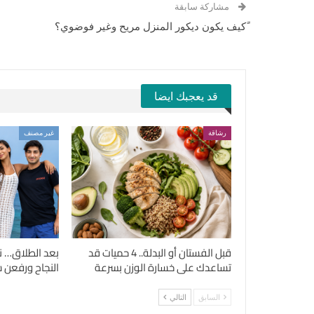
مشاركة سابقة
ًكيف يكون ديكور المنزل مريح وغير فوضوي؟
قد يعجبك ايضا
رشاقة
غير مصنف
قبل الفستان أو البدلة.. 4 حميات قد
بعد الطلاق… ن
تساعدك على خسارة الوزن بسرعة
النجاح ورفعن شع
السابق
التالي