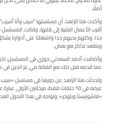
عايزة ماكياج، فأحمد يقولي ما خلاص بقى، لكن 
أصلًا.
وأكدت هنا الزاهد، أن مسلسلها “سيب وأنا أسيب” ا
أقرب الأعمال الفنية إلى قلبها، وقالت: المسلسل ق
جدا، وكلهم بحبهم جدا واشتغلنا على أدوارنا بشك
وبنقعد نذاكر مع بعض.
وأضافت: أحمد السعدني جوزي في المسلسل، لذيذ 
عما قدمه قبل ذلك مع الفنانة مي عز الدين في 
وتحدثت هنا الزاهد عن دورها في مسلسل «سيب وأ
عرضه في 10 حلقات فقط، مرحلتين الأولى عب
«فاشونيستا وبلوجر»، وتواجه في هذا التحول الع