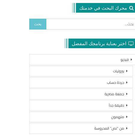
محرك البحث في خدمتك
اختر بعناية برنامجك المفضل
فيديو
بيروتيات
جردة حساب
جمعة مصرية
دقيقة جداً
ملهمون
من “نص” المحروسة