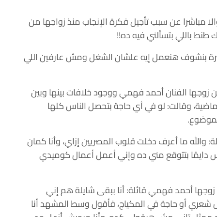
لا مباشرا عن سبب تأجيل فكرة الإنجاب منذ زواجها من
نط باللي بتسألني فيه ده!!
تي فترة بنشوف هنعمل إيه علشان الشغل ومش عارفين اللي
ن زوجها الفنان أحمد فهمي ووجود خلافات بينها وبين
اضية، وقالت: لو في أي حاجة بتحصل الناس كلها
لموضوع.
ئلة: والله ما أعرف دخلت قلوب المصريين إزاي، وأنا كمان
اس دايمًا بتتوقع مني ده وإني أعمل أعمال كوميدي
زوجها أحمد فهمي قائلة: أنا ببقى شايلة هم إني
عري أو حاجة في المكياج، فأقول وسط المشهد أنا