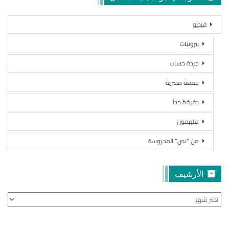
فيديو
بيروتيات
جردة حساب
جمعة مصرية
دقيقة جداً
ملهمون
من “نص” المحروسة
الأرشيف
الأرشيف