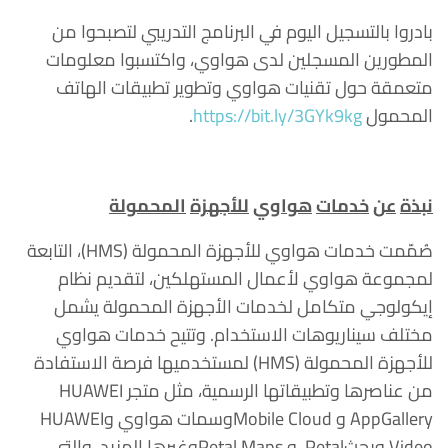
بادروا بالتسجيل اليوم في البرنامج التدريبي لتصبحوا من
المطورين المسجلين لدى هواوي، واكتسبوا معلومات
متعمقة حول تقنيات هواوي وتطوير تطبيقات الهاتف
المحمول
https://bit.ly/3GYk9kg
.
نبذة
عن
خدمات
هواوي
للأجهزة
المحمولة
صُمّمت خدمات هواوي للأجهزة المحمولة (HMS)، التابعة
لمجموعة هواوي لأعمال المستهلكين، لتقديم نظام
إيكولوجي متكامل لخدمات الأجهزة المحمولة يشمل
مختلف سيناريوهات الاستخدام. وتتيح خدمات هواوي
للأجهزة المحمولة (HMS) لمستخدميها فرصة الاستفادة
من عناصرها وتطبيقاتها الرسمية، مثل متجر HUAWEI
AppGallery و Mobile Cloudوسمات هواوي وHUAWEI
Video وبحثPetal و Petal Mapsوغيرها المزيد، والتي