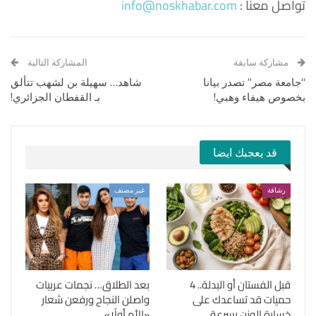
تواصل معنا :
info@noskhabar.com
مشاركة سابقة
المشاركة التالية
“جامعة مصر” تصدر بيانا
شاهد… سهيلة بن لشهب تتألق
بخصوص هيفاء وهبي!
بـ القفطان الجزائري!
قد يعجبك ايضا
رشاقة
غير مصنف
قبل الفستان أو البدلة.. 4
بعد الطلاق… نجمات عربيات
حميات قد تساعدك على
واصلن النجاح ورفعن شعار
خسارة الوزن بسرعة
«الأم أولًا»