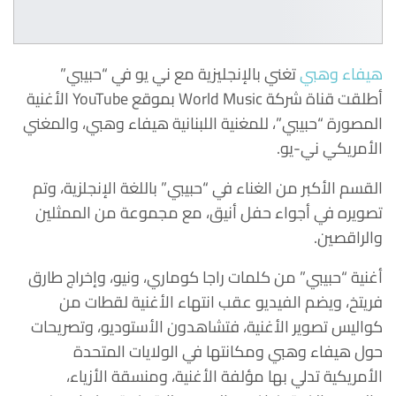
هيفاء وهبي
تغني بالإنجليزية مع ني يو في “حبيبي”
أطلقت قناة شركة World Music بموقع YouTube الأغنية
المصورة “حبيبي”، للمغنية اللبنانية هيفاء وهبي، والمغني
الأمريكي ني-يو.
القسم الأكبر من الغناء في “حبيبي” باللغة الإنجلزية، وتم
تصويره في أجواء حفل أنيق، مع مجموعة من الممثلين
والراقصين.
أغنية “حبيبي” من كلمات راجا كوماري، ونيو، وإخراج طارق
فريتخ، ويضم الفيديو عقب انتهاء الأغنية لقطات من
كواليس تصوير الأغنية، فتشاهدون الأستوديو، وتصريحات
حول هيفاء وهبي ومكانتها في الولايات المتحدة
الأمريكية تدلي بها مؤلفة الأغنية، ومنسقة الأزياء،