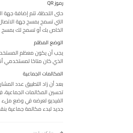
رموز QR
الخاص بك أو تسمح لك بمسح رموز (QR). من أجل مسح رموز (QR) الأخرى، يجب منح التطبيق الوص
الوضع المظلم
الذي كان متاحًا لمستخدمي أندرويد وiOS. لذلك سيكون لتطبيق سطح المكتب أخيرًا مظهرًا خافتًا لط
المكالمات الجماعية
بعد أن زاد التطبيق عدد المش
تحسين المكالمات الجماعية، ف
الفيديو لعرضه في وضع ملء ال
جديد لبدء مكالمة جماعية بنقر
مشاركة سابقة