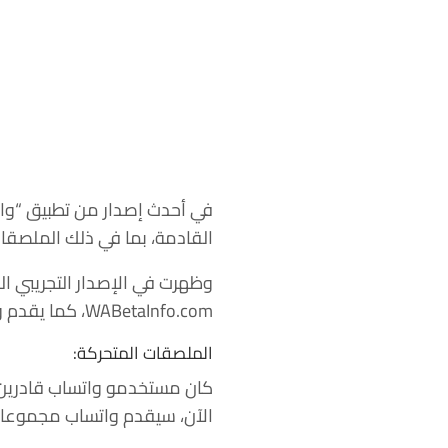
في أحدث إصدار من تطبيق “وات
القادمة، بما في ذلك الملصقات
وظهرت في الإصدار التجريبي ال
WABetaInfo.com، كما يقدم واتساب الآن بعض المزايا الجديدة بشكل رسمي على مدونته.
الملصقات المتحركة:
كان مستخدمو واتساب قادرين 
الآن، سيقدم واتساب مجموعات