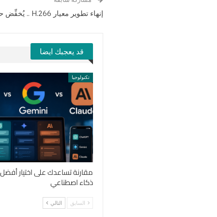
إنهاء تطوير معيار H.266 .. يُخفِّض حجم أي فيديو للنصف
قد يعجبك ايضا
تكنولوجيا
مقارنة تساعدك على اختيار أفضل
ذكاء اصطناعي
السابق
التالي