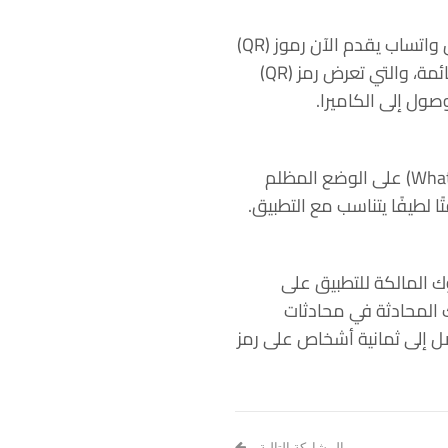
حتى اللحظة، تتم إضافة جهة الاتصال في التطبيق عن طريق حفظ رقم هاتف جهة الاتصال، لكن واتساب يقدم الآن رموز (QR)
التي تسمح بمسح جهة الاتصال بسرعة، لهذا الغرض، يقدم التطبيق علامة تبويب جديدة في القائمة، والتي تعرض رمز (QR)
يجب أن يكون معظم المستخدمين قد استلموا هذه الميزة بالفعل، كما سيحصل (WhatsApp Web) على الوضع المظلم
ك المالكة للتطبيق على
 المحادثة في محادثات
ل إلى ثمانية أشخاص على رمز
المشاركة التالية