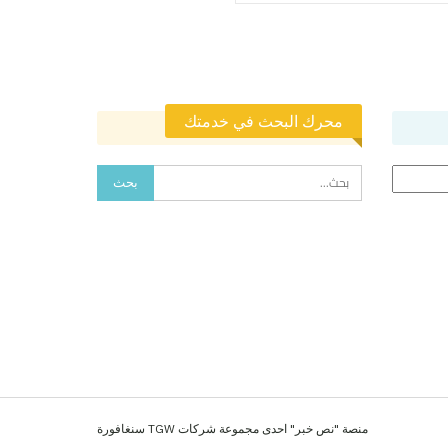
محرك البحث في خدمتك
منصة "نص خبر" احدى مجموعة شركات TGW سنغافورة