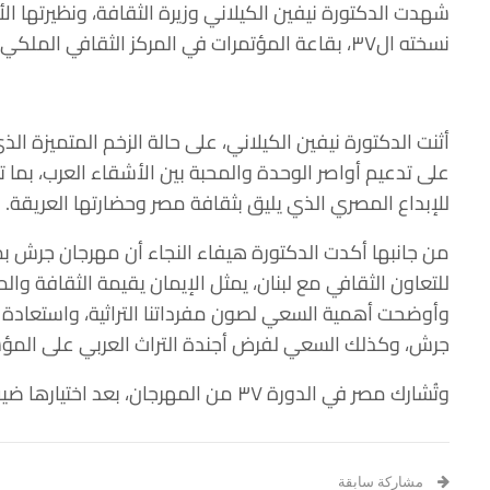
شهدت الدكتورة نيفين الكيلاني وزيرة الثقافة، ونظيرتها الأر
نسخته ال٣٧، بقاعة المؤتمرات في المركز الثقافي الملكي بالأردن.
أثنت الدكتورة نيفين الكيلاني، على حالة الزخم المتميزة 
على تدعيم ‏أواصر الوحدة والمحبة بين الأشقاء العرب، بم
للإبداع المصري الذي يليق بثقافة مصر وحضارتها العريقة.‏
من جانبها أكدت الدكتورة هيفاء النجاء أن مهرجان جرش بم
للتعاون الثقافي مع لبنان، يمثل الإيمان يقيمة الثقافة ‏وال
وأوضحت أهمية السعي لصون مفرداتنا التراثية، واستعادة الو
جرش، وكذلك السعي لفرض أجندة التراث العربي ‏على المؤسس
وتُشارك مصر في الدورة ٣٧ من المهرجان، بعد اختيارها ضيف الشرف ‏ببرنامج فعاليات يُعبر عن الثقافة والحضارة المصرية .
مشاركة سابقة