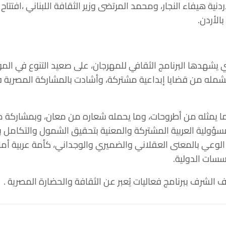
دنية هيفاء النجار، ومحمد المرتضى وزير الثقافة اللبناني ،افتتا
الذي يشهدها ‏البرنامج الثقافي للمهرجان، على صعيد التنوع في 
ا تشمله من قضايا إبداعية ‏مشتركة، وأشادت بالمشاركة المصري
ا يمثله من أطروحات، وما ‏يحمله شعاره من معان، وبمشاركة مصر
مسؤولية العربية المشتركة والمعنية بتحقيق الشمول والتكامل بينن
عي بالمعنى ‏العقلاني والضميري والوجداني، كأمة عربية أمام ال
ات الدولية‎.‎