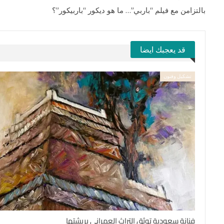
بالتزامن مع فيلم “باربي”… ما هو ديكور “باربيكور”؟
قد يعجبك ايضا
تشكيل وفنون
فنانة سعودية توثق التراث العمراني بريشتها