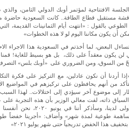
لجلسة الافتتاحية لمؤتمر أوبك الدولي الثامن، والذي
قشة مستقبل قطاع الطاقة.. كانت السعودية حاضرة من
وعي بالقول : «انتهت أيام الثمانينات القديمة، التي 
مكن أن يكون مكاننا اليوم لو لا هذه الخطوات»
ساءل البعض، لما أخذتم في السعودية هذا الاجراء ال
 لن يكون معقداً على ذلك،
بل هو بسيط للغاية! قمنا ب
لحّ من السوق، ومن الضروري على
«أوبك بلس» التصرف
إذا أردنا أن نكون عادلين، مع التركيز على فكرة التك
ن نتأكد من أنهم يحافظون على تركيزهم في المواضيع ال
نظار إلى موضوع آخر سيؤدي إلى اختلالات.. لهذا السبب 
ياق ذاته، لفت معالي الوزير بأن هذه التجربة عل
وسائل الإعلام لم تكن الأولى لدينا، 
خفيف هذا الخفض تدريجياً حتى شهر يوليو ٢٠٢١»