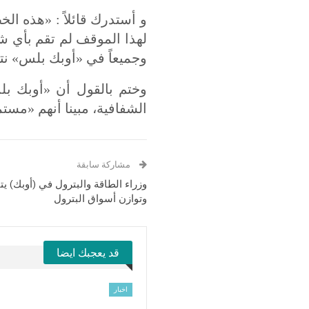
و أستدرك قائلاً : «هذه الخ
لهذا الموقف لم تقم بأي شك
وجميعاً في «أوبك بلس» نتأ
وختم بالقول أن «أوبك 
الشفافية، مبينا أنهم «مس
مشاركة سابقة
وزراء الطاقة والبترول في (أوبك) 
وتوازن أسواق البترول
قد يعجبك ايضا
اخبار