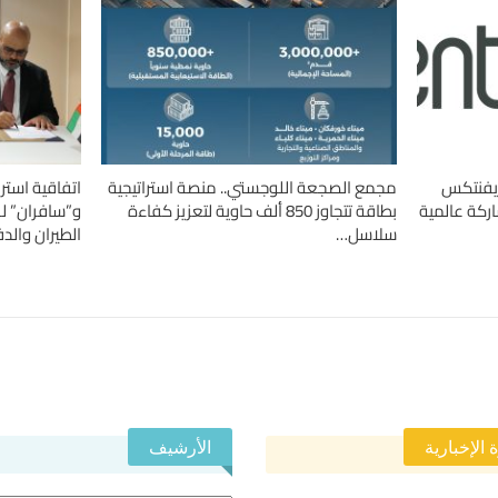
«إيفنتكس
مجمع الصجعة اللوجستي.. منصة استراتيجية
اتفاقية استر
بطاقة تتجاوز 850 ألف حاوية لتعزيز كفاءة
و”سافران” ل
سلاسل…
الطيران والدف
 الإخبارية
الأرشيف