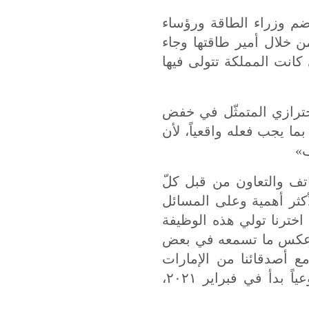
 ضم وزراء الطاقة ورؤساء
 خلال أمير طاقتها وجاء
كانت المملكة تتولى فيها
احترازي المتمثّل في خفض
ما يجب فعله واقعياً، لأن
»
اتف والتعاون من قبل كلّ
أكثر أهمية وعلى المسائل
اخترنا تولي هذه الوظيفة
ى عكس ما تسمعه في بعض
وسأذكر أننا في يونيو ٢٠٢٠، نحن أنفسنا مع أصدقائنا من الإمارات
والكويت وعمان، قمنا بمساهمة طوعية لمدة شهر» وأضاف: «أجرينا خفضاً طوعياً بدأ في فبراير ٢٠٢١،