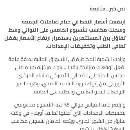
نص خبر ـ متابعة
ارتفعت أسعار النفط في ختام تعاملات الجمعة
وسجلت مكاسب للأسبوع ‏الخامس على التوالي وسط
تفاؤل بين المستثمرين باستمرار ارتفاع الأسعار بفضل
‏تعافي الطلب وتخفيضات الإمدادات.‏
وزادت الشهية للمخاطرة في الأسواق المالية بصفة عامة
بفعل توقعات متزايدة ‏باقتراب بنوك مركزية كبيرة مثل
مجلس الاحتياطي الفدرالي الأميركي والبنك ‏المركزي
الأوروبي من إنهاء دورة التشديد النقدي، وهو ما عزز
التوقعات للنمو ‏العالمي والطلب على الطاقة. ‏
وارتفع خاما القياس حوالي 5% هذا الأسبوع مدعومين
بتخفيضات الإمدادات التي ‏أعلنها تحالف أوبك+ في وقت
سابق من الشهر الجاري. ويتجه الخامان لتسجيل ‏مكاسب
بنسبة 13% خلال الشهر.‏