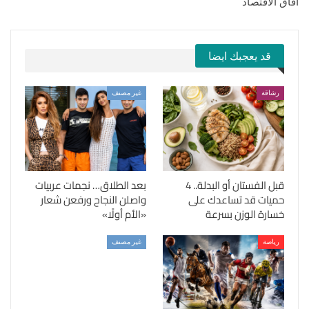
آفاق الاقتصاد
قد يعجبك ايضا
رشاقة
غير مصنف
قبل الفستان أو البدلة.. 4
بعد الطلاق… نجمات عربيات
حميات قد تساعدك على
واصلن النجاح ورفعن شعار
خسارة الوزن بسرعة
«الأم أولًا»
رياضة
غير مصنف