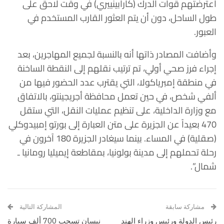
اعترضتهم قوات الدرك (كارابينييري) في وقت لاحق على
طول الساحل، دون أن يتم العثور القارب المستخدم في
العبور.
وأضافت المصادر ذاتها أنه بالنسبة لجميع المهاجرين، بعد
إجراء فرز صحي أولي، تم ترتيب نقلهم إلى النقطة الساخنة
في منطقة إمبرياكولا، التي يقترب عدد الحضور فيها من
ألفي شخص، في حين تعمل محافظة أجريجينتو، بالاتفاق
مع وزارة الداخلية، على تنظيم عمليات النقل، التي ستقل
470 بعيداً عن الجزيرة على متن العبارة إلى بورتو إمبيدوكلي
(صقلية) في المساء. بينما سيغادر الجزيرة 180 آخرون في
رحلة تحملهم إلى مدينة بولونيا، بمقاطعة إيميليا رومانيا ـ
شمال”.
مشاركة سابقة
المشاركة التالية
رئيس الدولة ورئيس وزراء الهند
نيسان تسحب 700 ألف سيارة