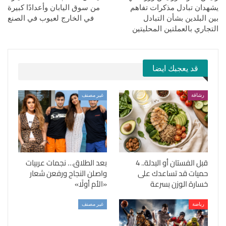
يشهدان تبادل مذكرات تفاهم
من سوق اليابان وأعدادًا كبيرة
بين البلدين بشأن التبادل
في الخارج لعيوب في الصنع
التجاري بالعملتين المحليتين
قد يعجبك ايضا
رشاقة
غير مصنف
قبل الفستان أو البدلة.. 4
بعد الطلاق… نجمات عربيات
حميات قد تساعدك على
واصلن النجاح ورفعن شعار
خسارة الوزن بسرعة
«الأم أولًا»
رياضة
غير مصنف