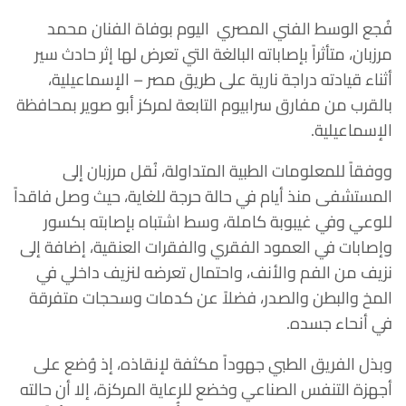
فُجع الوسط الفني المصري اليوم بوفاة الفنان محمد
مرزبان، متأثراً بإصاباته البالغة التي تعرض لها إثر حادث سير
أثناء قيادته دراجة نارية على طريق مصر – الإسماعيلية،
بالقرب من مفارق سرابيوم التابعة لمركز أبو صوير بمحافظة
الإسماعيلية.
ووفقاً للمعلومات الطبية المتداولة، نُقل مرزبان إلى
المستشفى منذ أيام في حالة حرجة للغاية، حيث وصل فاقداً
للوعي وفي غيبوبة كاملة، وسط اشتباه بإصابته بكسور
وإصابات في العمود الفقري والفقرات العنقية، إضافة إلى
نزيف من الفم والأنف، واحتمال تعرضه لنزيف داخلي في
المخ والبطن والصدر، فضلاً عن كدمات وسحجات متفرقة
في أنحاء جسده.
وبذل الفريق الطبي جهوداً مكثفة لإنقاذه، إذ وُضع على
أجهزة التنفس الصناعي وخضع للرعاية المركزة، إلا أن حالته