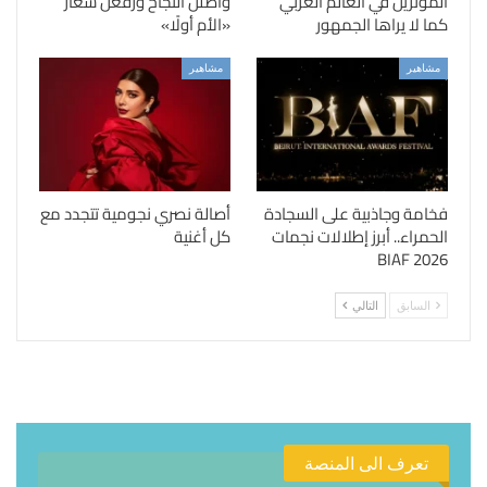
المؤثرين في العالم العربي
واصلن النجاح ورفعن شعار
كما لا يراها الجمهور
«الأم أولًا»
مشاهير
مشاهير
فخامة وجاذبية على السجادة
أصالة نصري نجومية تتجدد مع
الحمراء.. أبرز إطلالات نجمات
كل أغنية
BIAF 2026
السابق
التالي
تعرف الى المنصة