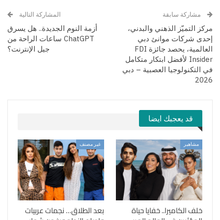
مشاركة سابقة
المشاركة التالية
مركز التميّز الذهني والبدني،
أزمة النوم الجديدة.. هل يسرق
إحدى شركات موانئ دبي
ChatGPT ساعات الراحة من
العالمية، يحصد جائزة FDI
جيل الإنترنت؟
Insider لأفضل ابتكار متكامل
في التكنولوجيا العصبية – دبي
2026
قد يعجبك ايضا
مشاهير
غير مصنف
خلف الكاميرا.. خفايا حياة
بعد الطلاق… نجمات عربيات