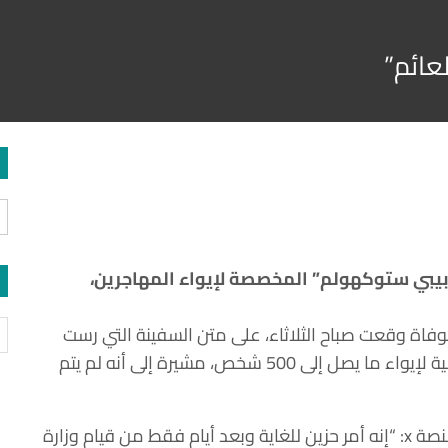
عائم”
“بيبي ستوكهولم” المخصصة لإيواء المهاجرين،
نية، فإن حادثة الوفاة وقعت صباح الثلاثاء، على متن السفينة التي رست
في بورتلاند، دورست، والتي تستخدمها وزارة الداخلية لإيواء ما يصل إلى 500 شخص، مشيرة إلى أنه لم يتم
وكتبت النائبة عن حزب العمال كاثرين ويست على منصة x: “إنه أمر حزين للغاية وبعد أيام فقط من قيام وزارة