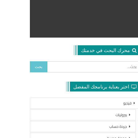
محرك البحث في خدمتك
اختر بعناية برنامجك المفضل
فيديو
بيروتيات
جردة حساب