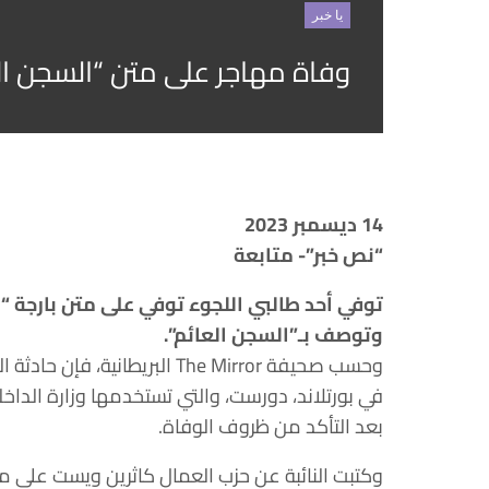
يا خبر
وفاة مهاجر على متن “السجن ال
14 ديسمبر 2023
“نص خبر”- متابعة
توفي أحد طالبي اللجوء توفي على متن بارجة 
وتوصف بـ”السجن العائم”.
وحسب صحيفة The Mirror البريطا
بعد التأكد من ظروف الوفاة.