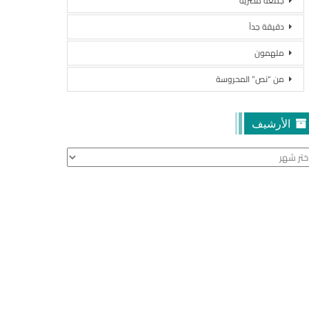
جمعة مصرية
دقيقة جداً
ملهمون
من “نص” المحروسة
الأرشيف
أرشيف